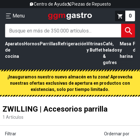
Centro de Ayuda
Piezas de Repuesto
Menu
0
Aparatos
Hornos
Parrillas
Refrigeración
Vitrinas
Café,
Masa
Pr
de
y Buffet
helados
y
de 
cocina
&
harina
gofres
¡Inauguramos nuestro nuevo almacén en tu zona! Aprovecha
nuestras ofertas exclusivas de apertura en productos con
existencias, solo por tiempo limitado.
ZWILLING | Accesorios parrilla
1
Artículos
Filtrar
Ordernar por