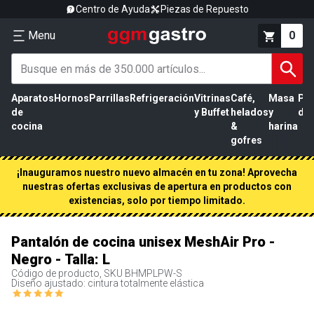
Centro de Ayuda
Piezas de Repuesto
Menu
0
Aparatos
Hornos
Parrillas
Refrigeración
Vitrinas
Café,
Masa
Pr
de
y Buffet
helados
y
de 
cocina
&
harina
gofres
¡Inauguramos nuestro nuevo almacén en tu zona! Aprovecha
nuestras ofertas exclusivas de apertura en productos con
existencias, solo por tiempo limitado.
Pantalón de cocina unisex MeshAir Pro -
Negro - Talla: L
Código de producto, SKU
BHMPLPW-S
Diseño ajustado: cintura totalmente elástica