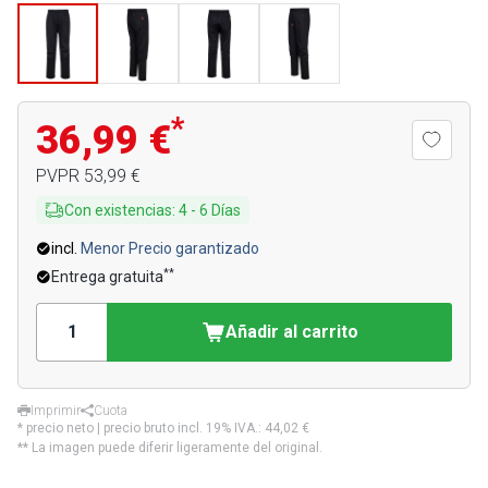
*
36,99 €
PVPR
53,99 €
Con existencias
:
4
-
6
Días
incl.
Menor Precio garantizado
**
Entrega gratuita
Añadir al carrito
Imprimir
Cuota
* precio neto | precio bruto incl. 19% IVA.:
44,02 €
** La imagen puede diferir ligeramente del original.