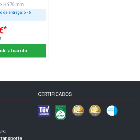
 x H 970 mm
o de entrega:
5 - 6
*
€
€
dir al carrito
CERTIFICADOS
ura
transporte