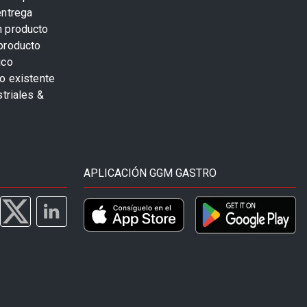
entrega
n producto
producto
ico
o existente
striales &
APLICACIÓN GGM GASTRO