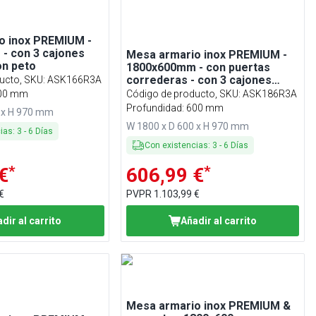
o inox PREMIUM -
- con 3 cajones
Mesa armario inox PREMIUM -
on peto
1800x600mm - con puertas
correderas - con 3 cajones
ucto, SKU
:
ASK166R3A
derecha & con peto - con
600 mm
Código de producto, SKU
:
ASK186R3A
estante intermedio
Profundidad: 600 mm
 x H 970 mm
W 1800 x D 600 x H 970 mm
cias
:
3
-
6
Días
Con existencias
:
3
-
6
Días
*
*
€
606,99 €
€
PVPR
1.103,99 €
dir al carrito
Añadir al carrito
Mesa armario inox PREMIUM &