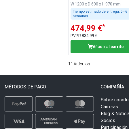
W 1200 x D 600 x H 970 mm
Tiempo estimado de entrega:
5 - 6
Semanas
*
474,99 €
PVPR
834,99 €
Añadir al carrito
11
Artículos
MÉTODOS DE PAGO
COMPAÑÍA
Sobre nosotr
Carreras
Blog & Notici
Socios
Participación 