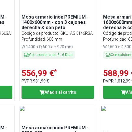
M -
Mesa armario inox PREMIUM -
Mesa armari
es
1400x600mm - con 3 cajones
1600x600mm 
derecha & con peto
derecha & c
46L3A
Código de producto, SKU
:
ASK146R3A
Código de prod
Profundidad: 600 mm
Profundidad: 
W 1400 x D 600 x H 970 mm
W 1600 x D 600
Con existencias
:
3
-
6
Días
Con existen
*
556,99 €
588,99 
PVPR
981,99 €
PVPR
1.012,99 
Añadir al carrito
Aña
M -
Mesa armario inox PREMIUM -