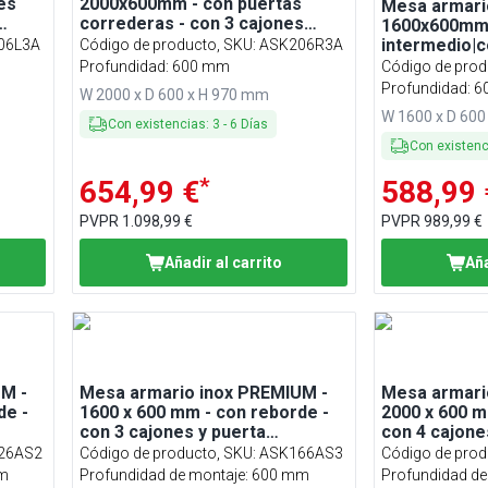
es
2000x600mm - con puertas
Mesa armari
correderas - con 3 cajones
1600x600mm 
derecha & con peto
intermedio|c
06L3A
Código de producto, SKU
:
ASK206R3A
izquierda & 
Profundidad: 600 mm
Código de prod
Profundidad: 
W 2000 x D 600 x H 970 mm
W 1600 x D 600
Con existencias
:
3
-
6
Días
Con existen
*
654,99 €
588,99 
PVPR
1.098,99 €
PVPR
989,99 €
Añadir al carrito
Aña
M -
Mesa armario inox PREMIUM -
Mesa armari
de -
1600 x 600 mm - con reborde -
2000 x 600 m
con 3 cajones y puerta
con 4 cajone
corredera
corredera
26AS2
Código de producto, SKU
:
ASK166AS3
Código de prod
mm
Profundidad de montaje: 600 mm
Profundidad d