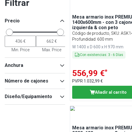
Filtrar
Mesa armario inox PREMIU
Precio
1400x600mm - con 3 cajon
izquierda & con peto
Código de producto, SKU
:
ASK1
Profundidad: 600 mm
W 1400 x D 600 x H 970 mm
Min. Price
Max. Price
Con existencias
:
3
-
6
Días
Anchura
*
556,99 €
Número de cajones
PVPR
1.032,99 €
3
(
9
)
Añadir al carrito
Min
Max
Diseño/Equipamiento
2
(
1
)
4
(
1
)
Con soporte
(
8
)
sin reborde
(
3
)
Mesa armario inox PREMIU