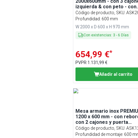
2000x600mm - con 3 cajon
izquierda & con peto - con
estante intermedio
Código de producto, SKU
:
ASK2
Profundidad: 600 mm
W 2000 x D 600 x H 970 mm
Con existencias
:
3
-
6
Días
*
654,99 €
PVPR
1.131,99 €
Añadir al carrito
Mesa armario inox PREMIU
1200 x 600 mm - con rebor
con 2 cajones y puerta
corredera
Código de producto, SKU
:
ASK1
Profundidad de montaje: 600 