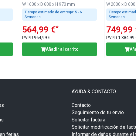
W 1600 x D 600 x H 970 mm
W 2000 x D 600
Tiempo estimado de entrega:
5 - 6
Tiempo estimad
Semanas
Semanas
*
564,99 €
749,99 
PVPR
964,99 €
PVPR
1.384,99 
Añadir al carrito
Aña
AYUDA & CONTACTO
os
Contacto
Seguimiento de tu envío
as
Solicitar factura
Solicitar modificación de fact
en ferias
Informar de daños durante el 