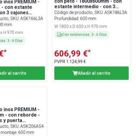
con peto - 1800x600mm - con
o inox PREMIUM -
estante intermedio - con 3
- con estante
cajones izquierda
on 3 cajones
Código de producto, SKU
:
ASK186L3A
con peto
ucto, SKU
:
ASK166L3A
Profundidad: 600 mm
600 mm
W 1800 x D 600 x H 970 mm
 x H 970 mm
Con existencias
:
3
-
6
Días
cias
:
3
-
6
Días
*
*
€
606,99 €
PVPR
1.124,99 €
dir al carrito
Añadir al carrito
o inox PREMIUM -
m - con reborde -
s y puerta
ucto, SKU
:
ASK206AS4
e montaje: 600 mm