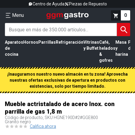
Centro de Ayuda
Piezas de Repuesto
Menu
0
Aparatos
Hornos
Parrillas
Refrigeración
Vitrinas
Café,
Masa
Pr
de
y Buffet
helados
y
de 
cocina
&
harina
gofres
¡Inauguramos nuestro nuevo almacén en tu zona! Aprovecha
nuestras ofertas exclusivas de apertura en productos con
existencias, solo por tiempo limitado.
Mueble actristalado de acero Inox. con
parrilla de gas 1,8 m
Código de producto, SKU
HGNE190D#2#GGE800
Granito negro
Califica ahora