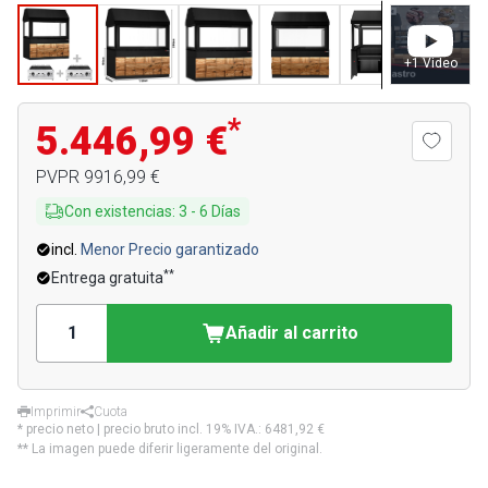
+
1
Video
*
5.446,99 €
PVPR
9916,99 €
Con existencias
:
3
-
6
Días
incl.
Menor Precio garantizado
**
Entrega gratuita
Añadir al carrito
Imprimir
Cuota
* precio neto | precio bruto incl. 19% IVA.:
6481,92 €
** La imagen puede diferir ligeramente del original.