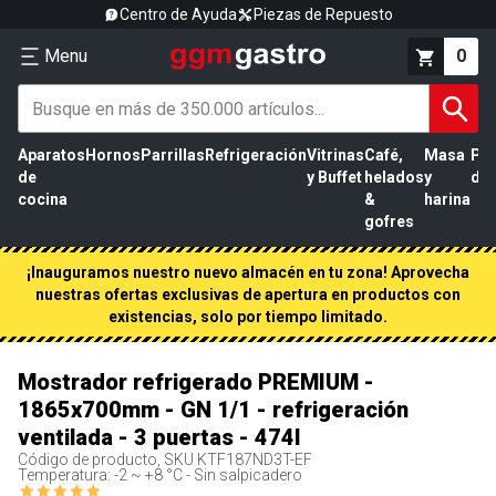
Centro de Ayuda
Piezas de Repuesto
Menu
0
Aparatos
Hornos
Parrillas
Refrigeración
Vitrinas
Café,
Masa
Pr
de
y Buffet
helados
y
de 
cocina
&
harina
gofres
¡Inauguramos nuestro nuevo almacén en tu zona! Aprovecha
nuestras ofertas exclusivas de apertura en productos con
existencias, solo por tiempo limitado.
Mostrador refrigerado PREMIUM -
1865x700mm - GN 1/1 - refrigeración
ventilada - 3 puertas - 474l
Código de producto, SKU
KTF187ND3T-EF
Temperatura: -2 ~ +8 °C - Sin salpicadero