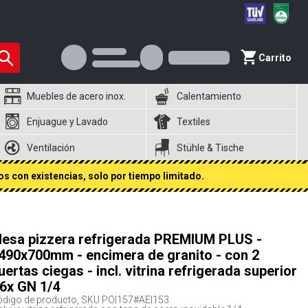
Carrito
Muebles de acero inox.
Calentamiento
Enjuague y Lavado
Textiles
Ventilación
Stühle & Tische
s con existencias, solo por tiempo limitado.
esa pizzera refrigerada PREMIUM PLUS -
490x700mm - encimera de granito - con 2
uertas ciegas - incl. vitrina refrigerada superior
 6x GN 1/4
digo de producto, SKU
POI157#AEI153