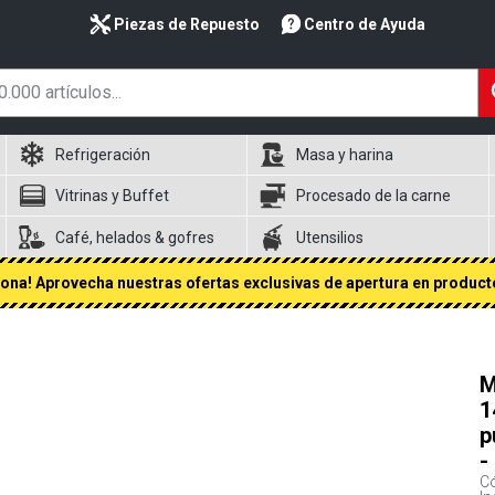
Piezas de Repuesto
Centro de Ayuda
Refrigeración
Masa y harina
Vitrinas y Buffet
Procesado de la carne
Café, helados & gofres
Utensilios
na! Aprovecha nuestras ofertas exclusivas de apertura en producto
M
1
p
-
Có