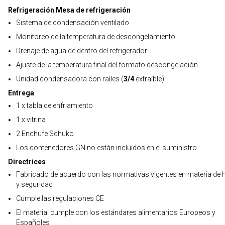
Refrigeración Mesa de refrigeración
Sistema de condensación ventilado
Monitoreo de la temperatura de descongelamiento
Drenaje de agua de dentro del refrigerador
Ajuste de la temperatura final del formato descongelación
Unidad condensadora con raíles (
3/4
extraíble)
Entrega
1 x tabla de enfriamiento
1 x vitrina
2 Enchufe Schuko
Los contenedores GN no están incluidos en el suministro.
Directrices
Fabricado de acuerdo con las normativas vigentes en materia de h
y seguridad
Cumple las regulaciones CE
El material cumple con los estándares alimentarios Europeos y
Españoles