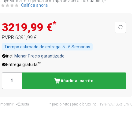
cluye vitrina refrigerada con tapa de acero inoxidable 1/4
Califica ahora
*
3219,99 €
PVPR
6391,99 €
Tiempo estimado de entrega:
5 - 6 Semanas
incl.
Menor Precio garantizado
**
Entrega gratuita
Añadir al carrito
Imprimir
Cuota
* precio neto | precio bruto incl. 19% IVA.:
3831,79 €