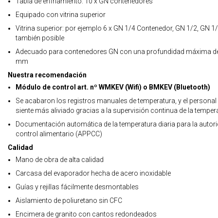
Tabla de enfriamiento: 10 x GN contenedores
Equipado con vitrina superior
Vitrina superior: por ejemplo 6 x GN 1/4 Contenedor, GN 1/2, GN 1
también posible
Adecuado para contenedores GN con una profundidad máxima d
mm
Nuestra recomendación
Módulo de control art. nº WMKEV (Wifi) o BMKEV (Bluetooth)
Se acabaron los registros manuales de temperatura, y el personal
siente más aliviado gracias a la supervisión continua de la temper
Documentación automática de la temperatura diaria para la autor
control alimentario (APPCC)
Calidad
Mano de obra de alta calidad
Carcasa del evaporador hecha de acero inoxidable
Guías y rejillas fácilmente desmontables
Aislamiento de poliuretano sin CFC
Encimera de granito con cantos redondeados