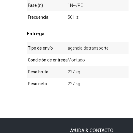
Fase (n)
1N~/PE
Frecuencia
50 Hz
Entrega
Tipo de envío
agencia de transporte
Condición de entrega
Montado
Peso bruto
227 kg
Peso neto
227 kg
AYUDA & CONTACTO