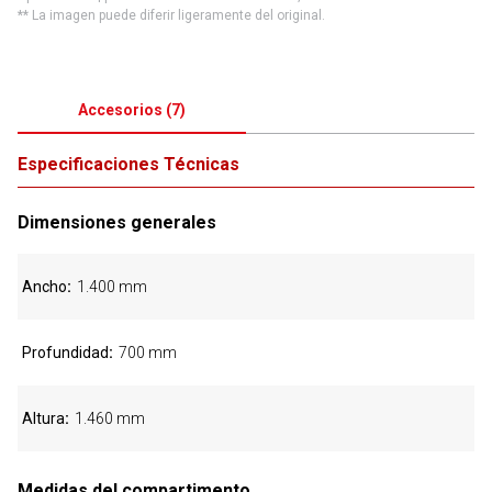
** La imagen puede diferir ligeramente del original.
Accesorios
(
7
)
Especificaciones Técnicas
Dimensiones generales
Ancho
1.400 mm
Profundidad
700 mm
Altura
1.460 mm
Medidas del compartimento