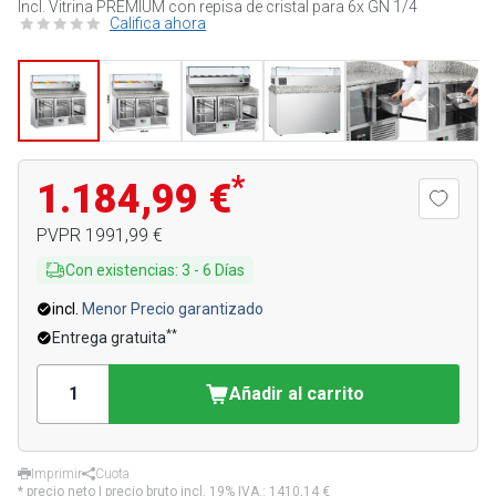
Incl. Vitrina PREMIUM con repisa de cristal para 6x GN 1/4
Califica ahora
*
1.184,99 €
PVPR
1991,99 €
Con existencias
:
3
-
6
Días
incl.
Menor Precio garantizado
**
Entrega gratuita
Añadir al carrito
Imprimir
Cuota
* precio neto | precio bruto incl. 19% IVA.:
1410,14 €