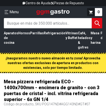
Centro de Ayuda
Piezas de Repuesto
Menu
0
Aparatos
Hornos
Parrillas
Refrigeración
Vitrinas
Café,
Masa
Pr
de
y Buffet
helados
y
de 
cocina
&
harina
gofres
¡Inauguramos nuestro nuevo almacén en tu zona! Aprovecha
nuestras ofertas exclusivas de apertura en productos con
existencias, solo por tiempo limitado.
Mesa pizzera refrigerada ECO -
1400x700mm - encimera de granito - con 3
puertas de cristal - incl. vitrina refrigerada
superior - 6x GN 1/4
Código de producto, SKU
POG147ND#AGG143ND#GT#07