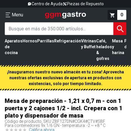
Centro de Ayuda
Piezas de Repuesto
Menu
0
Aparatos
Hornos
Parrillas
Refrigeración
Vitrinas
Café,
Masa
Pr
de
y Buffet
helados
y
de 
cocina
&
harina
gofres
¡Inauguramos nuestro nuevo almacén en tu zona! Aprovecha
nuestras ofertas exclusivas de apertura en productos con
existencias, solo por tiempo limitado.
Mesa de preparación - 1,21 x 0,7 m - con 1
puerta y 2 cajones 1/2 - incl. Crepera con 1
plato y dispensador de masa
Código de producto, SKU
ZBF127DN#CGK4#CTV#SBF
Para contenedores 9x 1/6 GN - temperatura: -2 ~ +8 ° C
Califica ahora