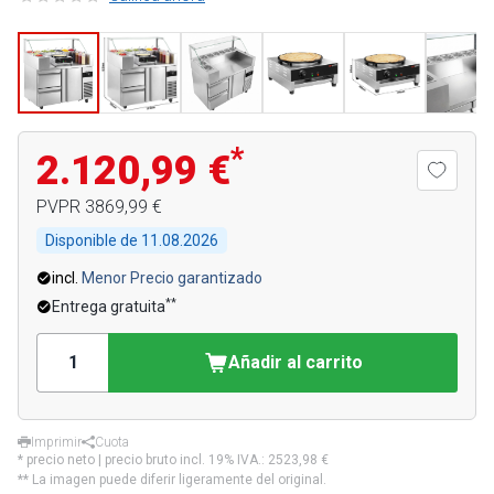
*
2.120,99 €
PVPR
3869,99 €
Disponible de
11.08.2026
incl.
Menor Precio garantizado
**
Entrega gratuita
Añadir al carrito
Imprimir
Cuota
* precio neto | precio bruto incl. 19% IVA.:
2523,98 €
** La imagen puede diferir ligeramente del original.