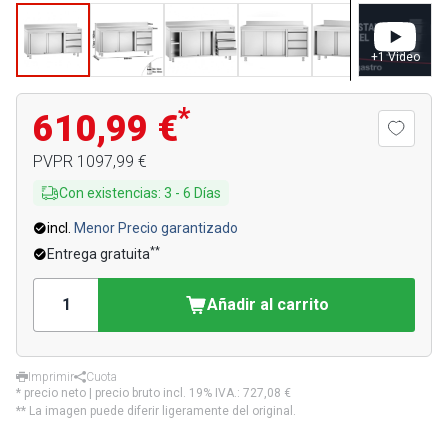
+
1
Video
*
610,99 €
PVPR
1097,99 €
Con existencias
:
3
-
6
Días
incl.
Menor Precio garantizado
**
Entrega gratuita
Añadir al carrito
Imprimir
Cuota
* precio neto | precio bruto incl. 19% IVA.:
727,08 €
** La imagen puede diferir ligeramente del original.