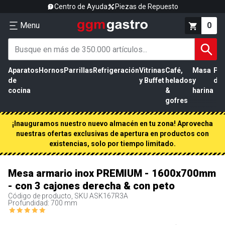
Centro de Ayuda
Piezas de Repuesto
Menu
0
Aparatos
Hornos
Parrillas
Refrigeración
Vitrinas
Café,
Masa
Pr
de
y Buffet
helados
y
de 
cocina
&
harina
gofres
¡Inauguramos nuestro nuevo almacén en tu zona! Aprovecha
nuestras ofertas exclusivas de apertura en productos con
existencias, solo por tiempo limitado.
Mesa armario inox PREMIUM - 1600x700mm
- con 3 cajones derecha & con peto
Código de producto, SKU
ASK167R3A
Profundidad: 700 mm