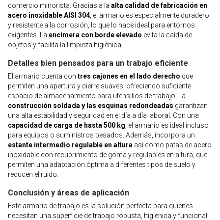
comercio minorista. Gracias a la
alta calidad de fabricación en
acero inoxidable AISI 304
, el armario es especialmente duradero
y resistente a la corrosión, lo que lo hace ideal para entornos
exigentes. La
encimera con borde elevado
evita la caída de
objetos y facilita la limpieza higiénica.
Detalles bien pensados para un trabajo eficiente
El armario cuenta con
tres cajones en el lado derecho
que
permiten una apertura y cierre suaves, ofreciendo suficiente
espacio de almacenamiento para utensilios de trabajo. La
construcción soldada y las esquinas redondeadas
garantizan
una alta estabilidad y seguridad en el día a día laboral. Con una
capacidad de carga de hasta 500 kg
, el armario es ideal incluso
para equipos o suministros pesados. Además, incorpora un
estante intermedio regulable en altura
así como patas de acero
inoxidable con recubrimiento de goma y regulables en altura, que
permiten una adaptación óptima a diferentes tipos de suelo y
reducen el ruido.
Conclusión y áreas de aplicación
Este armario de trabajo es la solución perfecta para quienes
necesitan una superficie de trabajo robusta, higiénica y funcional