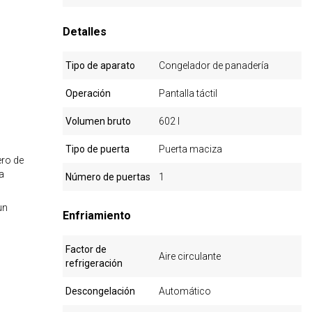
Detalles
Tipo de aparato
Congelador de panadería
Operación
Pantalla táctil
Volumen bruto
602 l
Tipo de puerta
Puerta maciza
ero de
a
Número de puertas
1
un
Enfriamiento
Factor de
Aire circulante
refrigeración
Descongelación
Automático