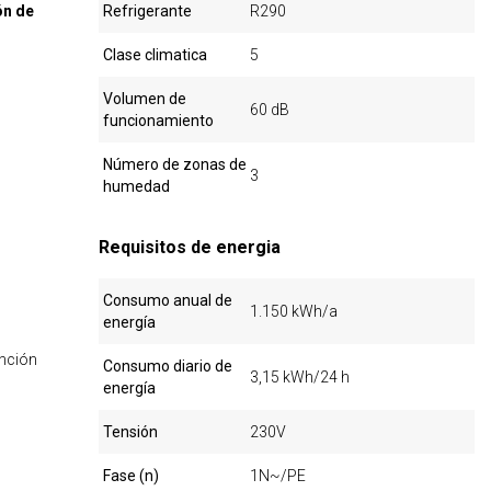
ón de
Refrigerante
R290
Clase climatica
5
Volumen de
60 dB
funcionamiento
Número de zonas de
3
humedad
Requisitos de energia
Consumo anual de
1.150 kWh/a
energía
nción
Consumo diario de
3,15 kWh/24 h
energía
Tensión
230V
Fase (n)
1N~/PE