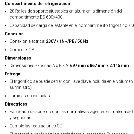
Compartimento de refrigeración
20 Raíles de soporte ajustables en altura en la dimensión del
compartimento ES 600x400
Capacidad de carga del estante en el compartimento frigorífico: 60
Conexión
Conexión eléctrica:
230V / 1N~/PE / 50 Hz
Corriente: 4 A
Dimensiones
Dimensiones externas A x P x A:
697 mm x 867 mm x 2.115 mm
Entrega
El frigorífico se puede cerrar con llave (llave incluida en el volumen
suministro)
Laminas no incluidas
Directrices
Fabricado de acuerdo con las normativas vigentes en materia de h
y seguridad
Cumple las regulaciones CE