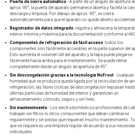
Puerta de cierre automático
- A partir de un ángulo de apertura d
aprox. 90°, la puerta del aparato permanece abierta y facilita la car
descarga y limpieza. Por debajo de aprox. 90°, se cierra
automáticamente para que el aparato no quede abierto accidental
Registrador de datos integrado
: registra y almacena la tempera
interior mínima y máxima para la documentación conforme a HA
Componentes de refrigeración de fácil acceso
: todos los
componentes son fácilmente accesibles en la parte superior del a
Esto aumenta el volumen útil del aparato y la tapa puede plegarse
fácilmente hacia arriba para el mantenimiento. Se puede retirar
completamente desde un ángulo de apertura de 45°.
Sin descongelación gracias a la tecnología NoFrost
- cualquier
humedad que se produzca queda ligada por la recirculación de air
refrigeración, las fases cíclicas de descongelación expulsan hasta
últimas partículas de humedad del interior y garantizan un
almacenamiento cómodo, seguro y sin hielo.
Sin mantenimiento
- Los electrodomésticos profesionales de Lie
trabajan sin filtros ni otros componentes que deban cambiarse
regularmente y sin piezas que requieran mucho mantenimiento. To
que se requiere es una limpieza regular de acuerdo a sus necesid
individuales.