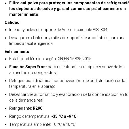
Filtro antipolvo para proteger los componentes de refrigeraci
los depósitos de polvo y garantizar un uso prácticamente sin
mantenimiento
.
Calidad
Interior y rieles de soporte de Acero inoxidable AISI 304
Desagüe en el interior y raíles de soporte desmontables para una
limpieza fácil e higiénica
Enfriamiento
Estabilidad térmica según DIN EN 16825:2015
Función SuperFrost
para un enfriamiento rápido y suave de los
alimentos no congelados.
Refrigeración dinámica por convección: mejor distribución de la
temperatura en el aparato
Desescarche automático y evaporación de la condensación en fu
de la demanda real
Refrigerante:
R290
Rango de temperatura:
-35 °C a -9 °C
Temperatura ambiente: 10 °C a 40 °C