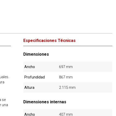
Especificaciones Técnicas
Dimensiones
Ancho
697 mm
uales.
Profundidad
867 mm
ura
Altura
2.115 mm
a se
Dimensiones internas
r una
Ancho
407 mm