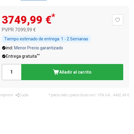
*
3749,99 €
PVPR
7099,99 €
Tiempo estimado de entrega:
1 - 2 Semanas
incl.
Menor Precio garantizado
**
Entrega gratuita
Añadir al carrito
Imprimir
Cuota
* precio neto | precio bruto incl. 19% IVA.:
4462,49 €