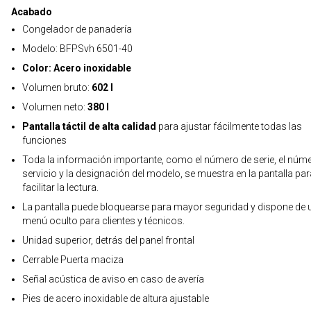
Acabado
Congelador de panadería
Modelo: BFPSvh 6501-40
Color: Acero inoxidable
Volumen bruto:
602 l
Volumen neto:
380 l
Pantalla táctil de alta calidad
para ajustar fácilmente todas las
funciones
Toda la información importante, como el número de serie, el núm
servicio y la designación del modelo, se muestra en la pantalla par
facilitar la lectura.
La pantalla puede bloquearse para mayor seguridad y dispone de 
menú oculto para clientes y técnicos.
Unidad superior, detrás del panel frontal
Cerrable Puerta maciza
Señal acústica de aviso en caso de avería
Pies de acero inoxidable de altura ajustable