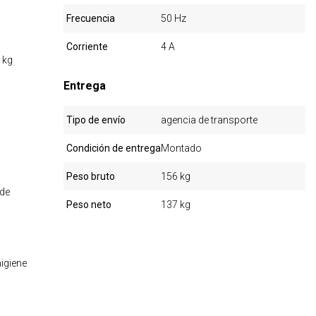
Frecuencia
50 Hz
Corriente
4 A
 kg
Entrega
Tipo de envío
agencia de transporte
Condición de entrega
Montado
Peso bruto
156 kg
 de
Peso neto
137 kg
igiene