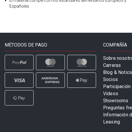
El material cumple con los estándares alimentarios Europeos y
Españoles
MÉTODOS DE PAGO
COMPAÑÍA
Sobre nosotr
Carreras
Blog & Notici
Socios
Participación 
Videos
Showrooms
Preguntas fr
Información 
Leasing