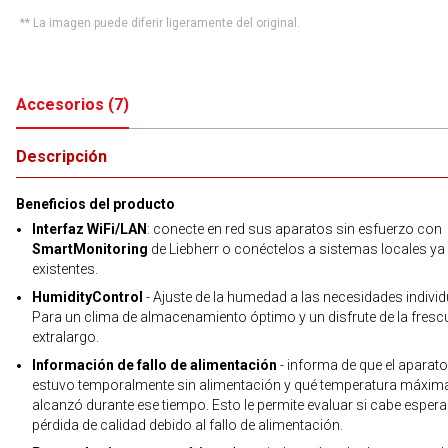
** La imagen puede diferir ligeramente del original.
Accesorios
(
7
)
Descripción
Beneficios del producto
Interfaz WiFi/LAN
: conecte en red sus aparatos sin esfuerzo con
SmartMonitoring
de Liebherr o conéctelos a sistemas locales ya
existentes.
HumidityControl
- Ajuste de la humedad a las necesidades individ
Para un clima de almacenamiento óptimo y un disfrute de la fresc
extralargo.
Información de fallo de alimentación
- informa de que el aparato
estuvo temporalmente sin alimentación y qué temperatura máxim
alcanzó durante ese tiempo. Esto le permite evaluar si cabe espera
pérdida de calidad debido al fallo de alimentación.