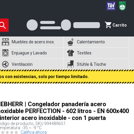
Carrito
Muebles de acero inox.
Calentamiento
Enjuague y Lavado
Textiles
Ventilación
Stühle & Tische
s con existencias, solo por tiempo limitado.
IEBHERR | Congelador panadería acero
noxidable PERFECTION - 602 litros - EN 600x400
 interior acero inoxidable - con 1 puerta
digo de producto, SKU
994489651
mperatura: -35 ~ -9 °C
Califica ahora