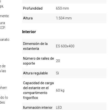
e
ga,
Profundidad
650 mm
mente.
Altura
1.504 mm
tura
CCP.
Interior
parato.
Dimensión de la
ES 600x400
estantería
Número de raíles de
20
soporte
e de
 las
Altura regulable
Sí
Capacidad de carga
bherr
del estante en el
60 kg
compartimento
do lo
frigorífico
ades
Iluminación interior
LED