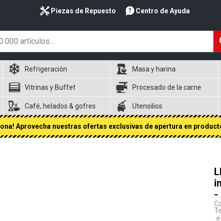
Piezas de Repuesto
Centro de Ayuda
Refrigeración
Masa y harina
Vitrinas y Buffet
Procesado de la carne
Café, helados & gofres
Utensilios
na! Aprovecha nuestras ofertas exclusivas de apertura en producto
L
i
-
Có
Te