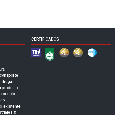
CERTIFICADOS
ura
transporte
entrega
n producto
producto
ico
o existente
striales &