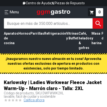
Centro de Ayuda
Piezas de Repuesto
Menu
0
Aparatos
Hornos
Parrillas
Refrigeración
Vitrinas
Café,
Masa
Pr
de
y Buffet
helados
y
de 
cocina
&
harina
gofres
¡Inauguramos nuestro nuevo almacén en tu zona! Aprovecha
nuestras ofertas exclusivas de apertura en productos con
existencias, solo por tiempo limitado.
Karlowsky | Ladies Workwear Fleece Jacket
Warm-Up - Marrón claro - Talla: 2XL
Código de producto, SKU
DWFWWK2XL
lavable, fácil de cuidar y sostenible
Califica ahora