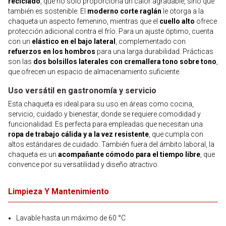
reciclado
, que no solo proporciona un calor agradable, sino que
también es sostenible. El
moderno corte raglán
le otorga a la
chaqueta un aspecto femenino, mientras que el
cuello alto
ofrece
protección adicional contra el frío. Para un ajuste óptimo, cuenta
con un
elástico en el bajo lateral
, complementado con
refuerzos en los hombros
para una larga durabilidad. Prácticas
son las
dos bolsillos laterales con cremallera tono sobre tono
,
que ofrecen un espacio de almacenamiento suficiente.
Uso versátil en gastronomía y servicio
Esta chaqueta es ideal para su uso en áreas como cocina,
servicio, cuidado y bienestar, donde se requiere comodidad y
funcionalidad. Es perfecta para empleadas que necesitan una
ropa de trabajo cálida y a la vez resistente
, que cumpla con
altos estándares de cuidado. También fuera del ámbito laboral, la
chaqueta es un
acompañante cómodo para el tiempo libre
, que
convence por su versatilidad y diseño atractivo.
Limpieza Y Mantenimiento
Lavable hasta un máximo de 60 °C