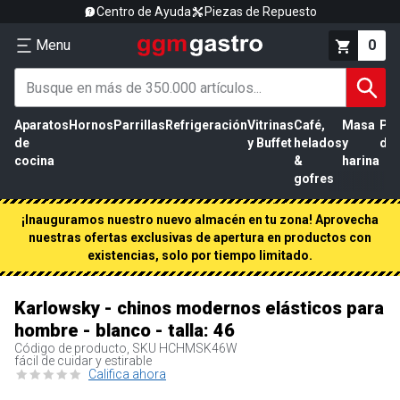
Centro de Ayuda
Piezas de Repuesto
Menu
0
Aparatos
Hornos
Parrillas
Refrigeración
Vitrinas
Café,
Masa
Pr
de
y Buffet
helados
y
de 
cocina
&
harina
gofres
¡Inauguramos nuestro nuevo almacén en tu zona! Aprovecha
nuestras ofertas exclusivas de apertura en productos con
existencias, solo por tiempo limitado.
Karlowsky - chinos modernos elásticos para
hombre - blanco - talla: 46
Código de producto, SKU
HCHMSK46W
fácil de cuidar y estirable
Califica ahora