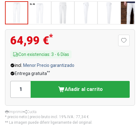
*
64,99 €
Con existencias
:
3
-
6
Días
incl.
Menor Precio garantizado
**
Entrega gratuita
Añadir al carrito
Imprimir
Cuota
* precio neto | precio bruto incl. 19% IVA.:
77,34 €
** La imagen puede diferir ligeramente del original.