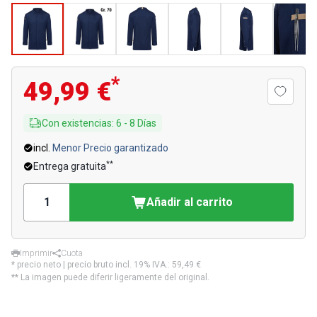
*
49,99 €
Con existencias
:
6
-
8
Días
incl.
Menor Precio garantizado
**
Entrega gratuita
Añadir al carrito
Imprimir
Cuota
* precio neto | precio bruto incl. 19% IVA.:
59,49 €
** La imagen puede diferir ligeramente del original.