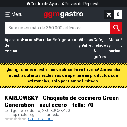
Centro de Ayuda
Piezas de Repuesto
Menu
0
Aparatos
Hornos
Parrillas
Refrigeración
Vitrinas
Café,
Masa
Pr
de
y Buffet
helados
y
de 
cocina
&
harina
gofres
¡Inauguramos nuestro nuevo almacén en tu zona! Aprovecha
nuestras ofertas exclusivas de apertura en productos con
existencias, solo por tiempo limitado.
KARLOWSKY | Chaqueta de cocinero Green-
Generation - azul acero - talla: 70
Código de producto, SKU
KJGSBK70
Transpirable, regula la humedad
Califica ahora