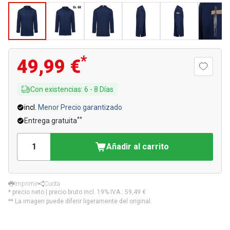
*
49,99 €
Con existencias
:
6
-
8
Días
incl.
Menor Precio garantizado
**
Entrega gratuita
Añadir al carrito
Imprimir
Cuota
* precio neto | precio bruto incl. 19% IVA.:
59,49 €
** La imagen puede diferir ligeramente del original.