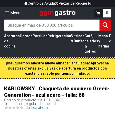
Centro de Ayuda
Piezas de Repuesto
Menu
0
Aparatos
Hornos
Parrillas
Refrigeración
Vitrinas
Café,
Masa
Pr
de
y Buffet
helados
y
de 
cocina
&
harina
gofres
¡Inauguramos nuestro nuevo almacén en tu zona! Aprovecha
nuestras ofertas exclusivas de apertura en productos con
existencias, solo por tiempo limitado.
KARLOWSKY | Chaqueta de cocinero Green-
Generation - azul acero - talla: 68
Código de producto, SKU
KJGSBK68
Transpirable, regula la humedad
Califica ahora