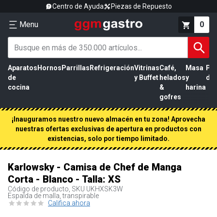
Centro de Ayuda
Piezas de Repuesto
Menu
0
Aparatos
Hornos
Parrillas
Refrigeración
Vitrinas
Café,
Masa
Pr
de
y Buffet
helados
y
de 
cocina
&
harina
gofres
¡Inauguramos nuestro nuevo almacén en tu zona! Aprovecha
nuestras ofertas exclusivas de apertura en productos con
existencias, solo por tiempo limitado.
Karlowsky - Camisa de Chef de Manga
Corta - Blanco - Talla: XS
Código de producto, SKU
UKHXSK3W
Espalda de malla, transpirable
Califica ahora