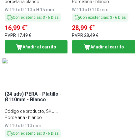
KUTPK6
porcelana blanco
KUTPK6#12
Porcelana - blanco
W 110 x D 110 x H 15 mm
W 110 x D 110 mm
Con existencias
:
3
-
6
Días
Con existencias
:
3
-
6
Días
*
*
16,99 €
28,99 €
PVPR
17,49 €
PVPR
28,49 €
Añadir al carrito
Añadir al carrito
(24 uds) PERA - Platillo -
Ø110mm - Blanco
Código de producto, SKU
:
KUTPK6#24
Porcelana - blanco
W 110 x D 110 mm
Con existencias
:
3
-
6
Días