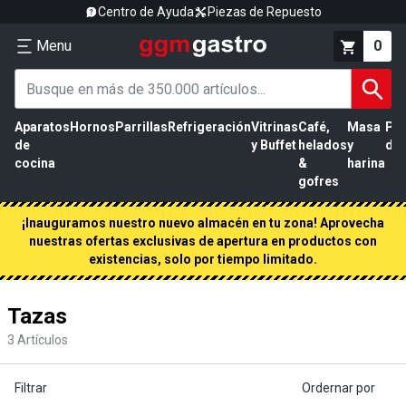
Centro de Ayuda
Piezas de Repuesto
Menu
0
Aparatos
Hornos
Parrillas
Refrigeración
Vitrinas
Café,
Masa
Pr
de
y Buffet
helados
y
de 
cocina
&
harina
gofres
¡Inauguramos nuestro nuevo almacén en tu zona! Aprovecha
nuestras ofertas exclusivas de apertura en productos con
existencias, solo por tiempo limitado.
Tazas
3
Artículos
Filtrar
Ordernar por