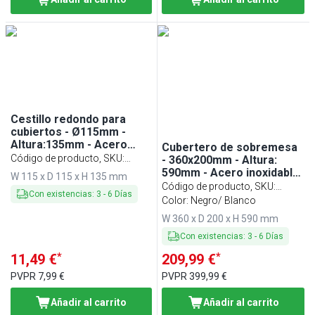
Cestillo redondo para
cubiertos - Ø115mm -
Altura:135mm - Acero
Cubertero de sobremesa
inoxidable - perforada
Código de producto, SKU
:
- 360x200mm - Altura:
590mm - Acero inoxidable
BKGA100
W 115 x D 115 x H 135 mm
- con 5 compartimentos -
Código de producto, SKU
:
Con existencias
:
3
-
6
Días
bandeja para cubiertos
BKRG5SW
Color: Negro/ Blanco
extraíble - Negro/Blanco
W 360 x D 200 x H 590 mm
Con existencias
:
3
-
6
Días
*
*
11,49 €
209,99 €
PVPR
7,99 €
PVPR
399,99 €
Añadir al carrito
Añadir al carrito