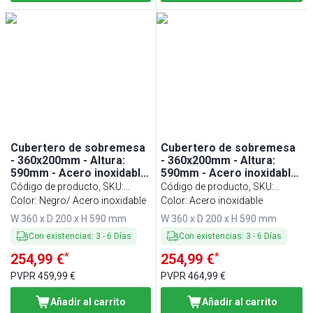
Cubertero de sobremesa
Cubertero de sobremesa
- 360x200mm - Altura:
- 360x200mm - Altura:
590mm - Acero inoxidable
590mm - Acero inoxidable
- para 5 cestillos - incl. 5
- para 5 cestillos - incl. 5
Código de producto, SKU
:
Código de producto, SKU
:
cestillos de acero
cestillos de acero
BKRG5SE
Color: Negro/ Acero inoxidable
BKRG5E
Color: Acero inoxidable
inoxidable - Modelo de
inoxidable - modelo de
W 360 x D 200 x H 590 mm
W 360 x D 200 x H 590 mm
sobremesa - Negro
sobremesa
Con existencias
:
3
-
6
Días
Con existencias
:
3
-
6
Días
*
*
254,99 €
254,99 €
PVPR
459,99 €
PVPR
464,99 €
Añadir al carrito
Añadir al carrito