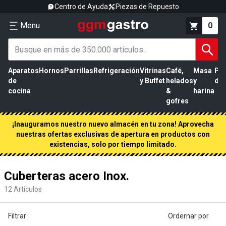
Centro de Ayuda
Piezas de Repuesto
Menu
0
Aparatos
Hornos
Parrillas
Refrigeración
Vitrinas
Café,
Masa
Pr
de
y Buffet
helados
y
de 
cocina
&
harina
gofres
¡Inauguramos nuestro nuevo almacén en tu zona! Aprovecha
nuestras ofertas exclusivas de apertura en productos con
existencias, solo por tiempo limitado.
Cuberteras acero Inox.
12
Artículos
Filtrar
Ordernar por