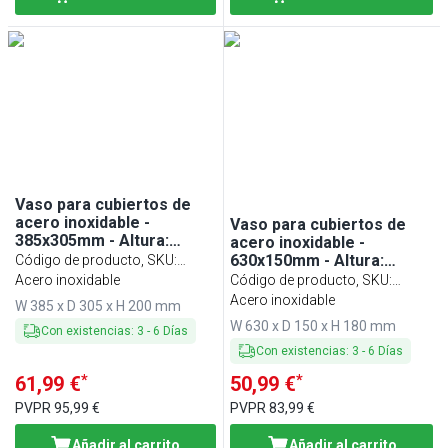
Vaso para cubiertos de
acero inoxidable -
Vaso para cubiertos de
385x305mm - Altura:
acero inoxidable -
200mm - Acero inoxidable
630x150mm - Altura:
Código de producto, SKU
:
- para 6 cestillos - incl. 6
180mm - Acero inoxidable
BEBH36
Acero inoxidable
Código de producto, SKU
:
cestillos de acero
- para 5 cestillos - incl. 5
BEBH15
Acero inoxidable
W 385 x D 305 x H 200 mm
inoxidable
cestillos de acero
W 630 x D 150 x H 180 mm
inoxidable - Modelo de
Con existencias
:
3
-
6
Días
sobremesa
Con existencias
:
3
-
6
Días
*
*
61,99 €
50,99 €
PVPR
95,99 €
PVPR
83,99 €
Añadir al carrito
Añadir al carrito