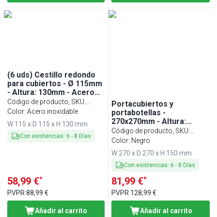
(6 uds) Cestillo redondo
para cubiertos - Ø 115mm
- Altura: 130mm - Acero
inoxidable
Código de producto, SKU
:
Portacubiertos y
11999#6
Color: Acero inoxidable
portabotellas -
270x270mm - Altura:
W 115 x D 115 x H 130 mm
150mm - Madera y acero
Código de producto, SKU
:
Con existencias
:
6
-
8
Días
inoxidable - para 4
93321
Color: Negro
cestillos - incl. 4 cestillos
W 270 x D 270 x H 150 mm
de acero inoxidable -
Modelo de sobremesa -
Con existencias
:
6
-
8
Días
Negro
*
*
58,99 €
81,99 €
PVPR
88,99 €
PVPR
128,99 €
Añadir al carrito
Añadir al carrito