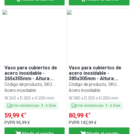
Vaso para cubiertos de
Vaso para cubiertos de
acero inoxidable -
acero inoxidable -
265x305mm - Altura:
385x305mm - Altura:
200mm - Acero inoxidable
200mm - Acero inoxidable
Código de producto, SKU
:
Código de producto, SKU
:
- para 4 cestillos - incl. 4
- para 6 cestillos - incl. 6
BEBH24
Acero inoxidable
BEBH36T
Acero inoxidable
cestillos de acero
cestillos de acero
W 265 x D 305 x H 200 mm
W 385 x D 305 x H 200 mm
inoxidable - modelo de
inoxidable - con asa de
sobremesa
transporte - Modelo de
Con existencias
:
3
-
6
Días
Con existencias
:
3
-
6
Días
sobremesa
*
*
59,99 €
80,99 €
PVPR
95,99 €
PVPR
142,99 €
Añadir al carrito
Añadir al carrito