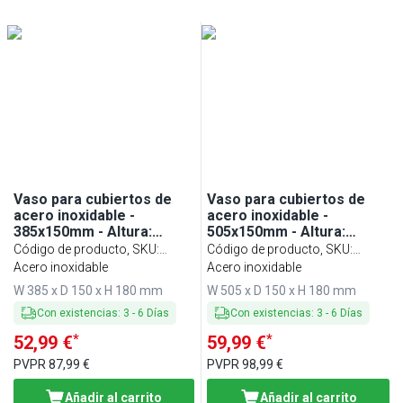
Negro
(
3
)
plata
(
1
)
Acero inoxidable
(
1
)
Vaso para cubiertos de
Vaso para cubiertos de
acero inoxidable -
acero inoxidable -
385x150mm - Altura:
505x150mm - Altura:
180mm - Acero inoxidable
180mm - Acero inoxidable
Código de producto, SKU
:
Código de producto, SKU
:
- para 3 cestillos - incl. 3
- para 4 cestillos - incl. 4
BEBH13
Acero inoxidable
BEBH14
Acero inoxidable
cestillos de acero
cestillos de acero
W 385 x D 150 x H 180 mm
W 505 x D 150 x H 180 mm
inoxidable - Modelo de
inoxidable - Modelo de
sobremesa
sobremesa
Con existencias
:
3
-
6
Días
Con existencias
:
3
-
6
Días
*
*
52,99 €
59,99 €
PVPR
87,99 €
PVPR
98,99 €
Añadir al carrito
Añadir al carrito