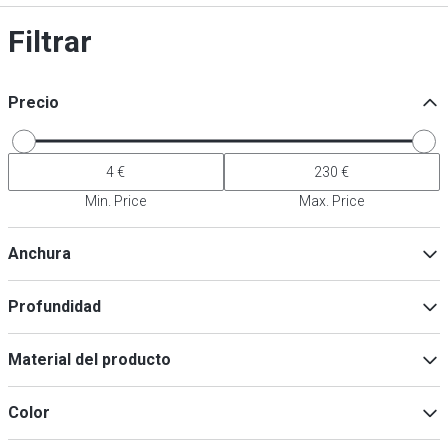
Filtrar
Precio
Min. Price
Max. Price
Anchura
Profundidad
Min
Max
Material del producto
Acero inoxidable
(
2
)
Min
Max
Color
Acero al cromo-níquel
(
1
)