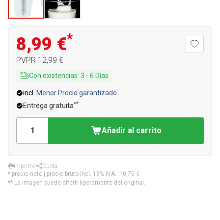
*
8,99 €
PVPR
12,99 €
Con existencias
:
3
-
6
Días
incl.
Menor Precio garantizado
**
Entrega gratuita
Añadir al carrito
Imprimir
Cuota
* precio neto | precio bruto incl. 19% IVA.:
10,70 €
** La imagen puede diferir ligeramente del original.