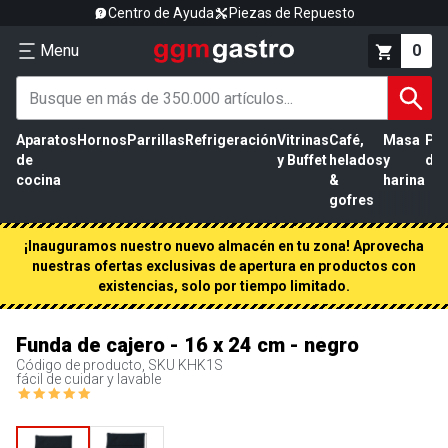
Centro de Ayuda
Piezas de Repuesto
Menu
0
Aparatos
Hornos
Parrillas
Refrigeración
Vitrinas
Café,
Masa
Pr
de
y Buffet
helados
y
de 
cocina
&
harina
gofres
¡Inauguramos nuestro nuevo almacén en tu zona! Aprovecha
nuestras ofertas exclusivas de apertura en productos con
existencias, solo por tiempo limitado.
Funda de cajero - 16 x 24 cm - negro
Código de producto, SKU
KHK1S
fácil de cuidar y lavable