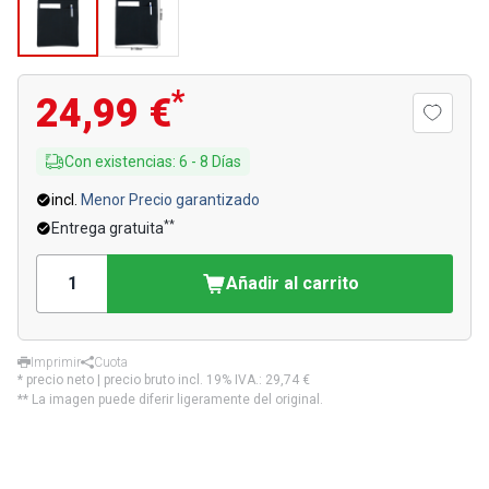
*
24,99 €
Con existencias
:
6
-
8
Días
incl.
Menor Precio garantizado
**
Entrega gratuita
Añadir al carrito
Imprimir
Cuota
* precio neto | precio bruto incl. 19% IVA.:
29,74 €
** La imagen puede diferir ligeramente del original.