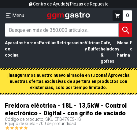
Centro de Ayuda
Piezas de Repuesto
Menu
0
Aparatos
Hornos
Parrillas
Refrigeración
Vitrinas
Café,
Masa
Pr
de
y Buffet
helados
y
de 
cocina
&
harina
gofres
¡Inauguramos nuestro nuevo almacén en tu zona! Aprovecha
nuestras ofertas exclusivas de apertura en productos con
existencias, solo por tiempo limitado.
Freidora eléctrica - 18L - 13,5kW - Control
electrónico - Digital - con grifo de vaciado
Código de producto, SKU
EFB479ES-18
Equipo de suelo - 700 de profundidad