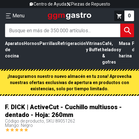
Centro de Ayuda
Piezas de Repuesto
Menu
0
Aparatos
Hornos
Parrillas
Refrigeración
Vitrinas
Café,
Masa
Pr
de
y Buffet
helados
y
de 
cocina
&
harina
gofres
¡Inauguramos nuestro nuevo almacén en tu zona! Aprovecha
nuestras ofertas exclusivas de apertura en productos con
existencias, solo por tiempo limitado.
F. DICK | ActiveCut - Cuchillo multiusos -
dentado - Hoja: 260mm
Código de producto, SKU
89051262
Mango: Negro