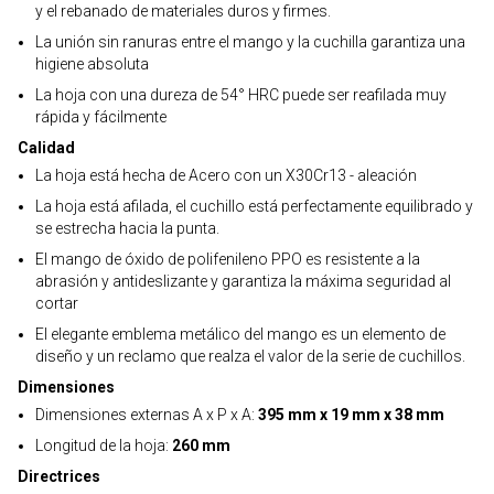
y el rebanado de materiales duros y firmes.
La unión sin ranuras entre el mango y la cuchilla garantiza una
higiene absoluta
La hoja con una dureza de 54° HRC puede ser reafilada muy
rápida y fácilmente
Calidad
La hoja está hecha de Acero con un X30Cr13 - aleación
La hoja está afilada, el cuchillo está perfectamente equilibrado y
se estrecha hacia la punta.
El mango de óxido de polifenileno PPO es resistente a la
abrasión y antideslizante y garantiza la máxima seguridad al
cortar
El elegante emblema metálico del mango es un elemento de
diseño y un reclamo que realza el valor de la serie de cuchillos.
Dimensiones
Dimensiones externas A x P x A:
395 mm x 19 mm x 38 mm
Longitud de la hoja:
260 mm
Directrices