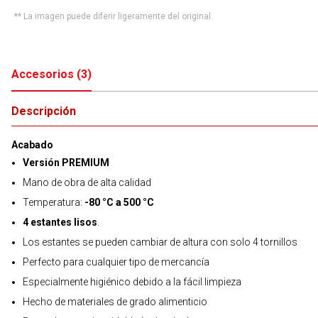
** La imagen puede diferir ligeramente del original.
Accesorios
(
3
)
Descripción
Acabado
Versión PREMIUM
Mano de obra de alta calidad
Temperatura:
-80 °C a 500 °C
4 estantes lisos
.
Los estantes se pueden cambiar de altura con solo 4 tornillos
Perfecto para cualquier tipo de mercancía
Especialmente higiénico debido a la fácil limpieza
Hecho de materiales de grado alimenticio