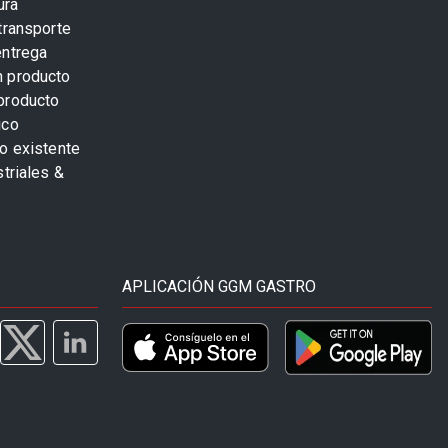
ura
transporte
entrega
n producto
producto
ico
o existente
striales &
APLICACIÓN GGM GASTRO