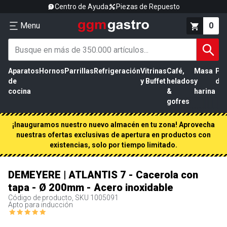
Centro de Ayuda
Piezas de Repuesto
Menu
0
Aparatos
Hornos
Parrillas
Refrigeración
Vitrinas
Café,
Masa
Pr
de
y Buffet
helados
y
de 
cocina
&
harina
gofres
¡Inauguramos nuestro nuevo almacén en tu zona! Aprovecha
nuestras ofertas exclusivas de apertura en productos con
existencias, solo por tiempo limitado.
DEMEYERE | ATLANTIS 7 - Cacerola con
tapa - Ø 200mm - Acero inoxidable
Código de producto, SKU
1005091
Apto para inducción