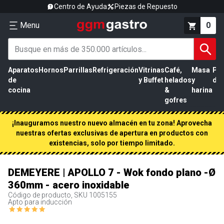
Centro de Ayuda
Piezas de Repuesto
Menu
0
Aparatos
Hornos
Parrillas
Refrigeración
Vitrinas
Café,
Masa
Pr
de
y Buffet
helados
y
de 
cocina
&
harina
gofres
¡Inauguramos nuestro nuevo almacén en tu zona! Aprovecha
nuestras ofertas exclusivas de apertura en productos con
existencias, solo por tiempo limitado.
DEMEYERE | APOLLO 7 - Wok fondo plano -Ø
360mm - acero inoxidable
Código de producto, SKU
1005155
Apto para inducción