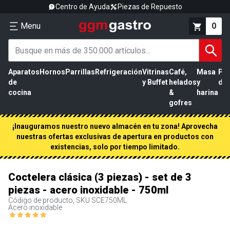
Centro de Ayuda
Piezas de Repuesto
Menu
0
Aparatos
Hornos
Parrillas
Refrigeración
Vitrinas
Café,
Masa
Pr
de
y Buffet
helados
y
de 
cocina
&
harina
gofres
¡Inauguramos nuestro nuevo almacén en tu zona! Aprovecha
nuestras ofertas exclusivas de apertura en productos con
existencias, solo por tiempo limitado.
Coctelera clásica (3 piezas) - set de 3
piezas - acero inoxidable - 750ml
Código de producto, SKU
SCE750ML
Acero inoxidable