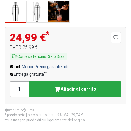
*
24,99 €
PVPR
25,99 €
Con existencias
:
3
-
6
Días
incl.
Menor Precio garantizado
**
Entrega gratuita
Añadir al carrito
Imprimir
Cuota
* precio neto | precio bruto incl. 19% IVA.:
29,74 €
** La imagen puede diferir ligeramente del original.