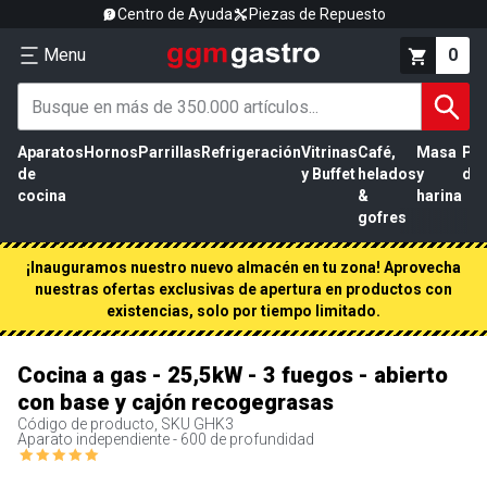
Centro de Ayuda
Piezas de Repuesto
Menu
0
Aparatos
Hornos
Parrillas
Refrigeración
Vitrinas
Café,
Masa
Pr
de
y Buffet
helados
y
de 
cocina
&
harina
gofres
¡Inauguramos nuestro nuevo almacén en tu zona! Aprovecha
nuestras ofertas exclusivas de apertura en productos con
existencias, solo por tiempo limitado.
Cocina a gas - 25,5kW - 3 fuegos - abierto
con base y cajón recogegrasas
Código de producto, SKU
GHK3
Aparato independiente - 600 de profundidad