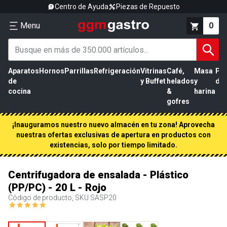
Centro de Ayuda
Piezas de Repuesto
Menu
0
Aparatos
Hornos
Parrillas
Refrigeración
Vitrinas
Café,
Masa
Pr
de
y Buffet
helados
y
de 
cocina
&
harina
gofres
¡Inauguramos nuestro nuevo almacén en tu zona! Aprovecha
nuestras ofertas exclusivas de apertura en productos con
existencias, solo por tiempo limitado.
Centrifugadora de ensalada - Plástico
(PP/PC) - 20 L - Rojo
Código de producto, SKU
SASP20