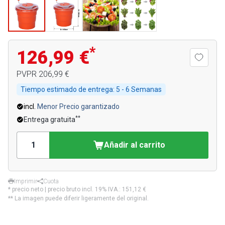
*
126,99 €
PVPR
206,99 €
Tiempo estimado de entrega:
5 - 6 Semanas
incl.
Menor Precio garantizado
**
Entrega gratuita
Añadir al carrito
Imprimir
Cuota
* precio neto | precio bruto incl. 19% IVA.:
151,12 €
** La imagen puede diferir ligeramente del original.