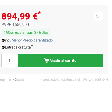
*
894,99 €
PVPR
1559,99 €
Con existencias
:
3
-
6
Días
incl.
Menor Precio garantizado
**
Entrega gratuita
Añadir al carrito
Imprimir
Cuota
* precio neto | precio bruto incl. 19% IVA.:
1065,04 €