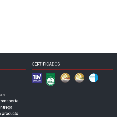
CERTIFICADOS
ura
transporte
entrega
n producto