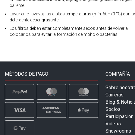
caliente.
Lavar en el lavavajillas a altas temperaturas (mín. 60–70 °C) con u
detergente desengrasante.
Los filtros deben estar completamente secos antes de volver a
colocarlos para evitar la formación de moho o bacterias.
MÉTODOS DE PAGO
COMPAÑÍA
Sobre nosotr
Carreras
Blog & Notici
Socios
Participación 
Videos
Showrooms