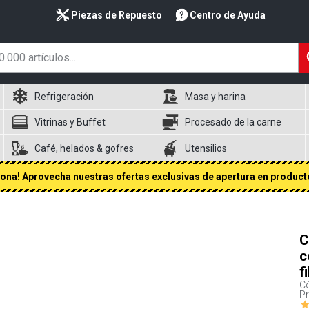
Piezas de Repuesto
Centro de Ayuda
Refrigeración
Masa y harina
Vitrinas y Buffet
Procesado de la carne
Café, helados & gofres
Utensilios
na! Aprovecha nuestras ofertas exclusivas de apertura en producto
C
c
f
Có
P