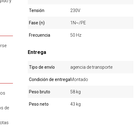
pido y
Tensión
230V
Fase (n)
1N~/PE
Frecuencia
50 Hz
irse
Entrega
Tipo de envío
agencia de transporte
Condición de entrega
Montado
Peso bruto
58 kg
dos
Peso neto
43 kg
os de
gotas