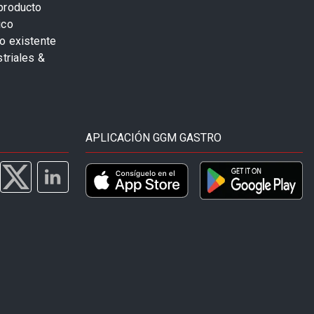
producto
ico
o existente
striales &
APLICACIÓN GGM GASTRO