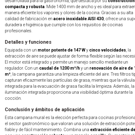
desarrollada para la gastronomía, que destaca por su
construcción
compacta y robusta
. Mide 1400 mm de ancho y es ideal para extraer
manera eficiente los vapores y olores de la cocina. Gracias a su alta
calidad de fabricación en
acero inoxidable AISI 430
, ofrece una supe
duradera e higiénica que cumple con los requisitos de cocinas
profesionales.
Detalles y funciones
Equipada con un
motor potente de 147 W
y
cinco velocidades
, la
extracción de aire se puede ajustar de forma flexible según las neces
El motor está integrado y permite un manejo sencillo mediante un
regulador. Con un
caudal de 1200 m³/h
y un
renovación de aire de
m³
, la campana garantiza una limpieza eficiente del aire. Tres filtros t
capturan eficazmente las partículas de grasa, mientras que la válvula
integrada para la evacuación de grasa facilita la limpieza. Además, la
iluminación integrada proporciona una visibilidad óptima durante la
cocción.
Conclusión y ámbitos de aplicación
Esta campana mural es la elección perfecta para cocinas profesiona
el sector gastronómico que valoran una solución de extracción pote
fiable y de fácil mantenimiento. Combina una
extracción eficiente de