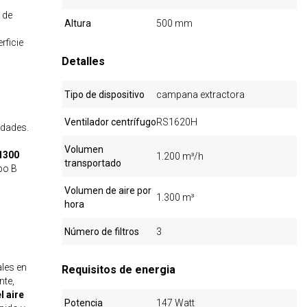
 de
Altura
500 mm
rficie
Detalles
Tipo de dispositivo
campana extractora
Ventilador centrífugo
RS1620H
idades.
Volumen
 1300
1.200 m³/h
transportado
ipo B
Volumen de aire por
1.300 m³
hora
Número de filtros
3
les en
Requisitos de energia
nte,
l aire
Potencia
147 Watt