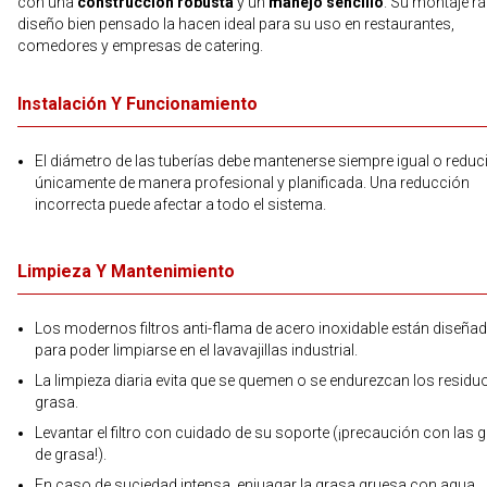
con una
construcción robusta
y un
manejo sencillo
. Su montaje rá
diseño bien pensado la hacen ideal para su uso en restaurantes,
comedores y empresas de catering.
Instalación Y Funcionamiento
El diámetro de las tuberías debe mantenerse siempre igual o reduc
únicamente de manera profesional y planificada. Una reducción
incorrecta puede afectar a todo el sistema.
Limpieza Y Mantenimiento
Los modernos filtros anti-flama de acero inoxidable están diseña
para poder limpiarse en el lavavajillas industrial.
La limpieza diaria evita que se quemen o se endurezcan los residu
grasa.
Levantar el filtro con cuidado de su soporte (¡precaución con las 
de grasa!).
En caso de suciedad intensa, enjuagar la grasa gruesa con agua