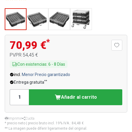
*
70,99 €
PVPR
54,45 €
Con existencias
:
6
-
8
Días
incl.
Menor Precio garantizado
**
Entrega gratuita
Añadir al carrito
Imprimir
Cuota
* precio neto | precio bruto incl. 19% IVA.:
84,48 €
** La imagen puede diferir ligeramente del original.