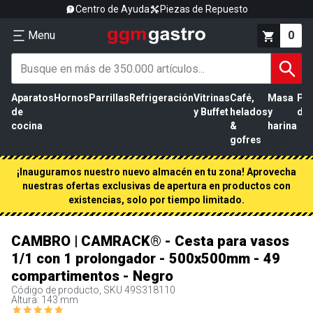
Centro de Ayuda
Piezas de Repuesto
Menu
0
Aparatos
Hornos
Parrillas
Refrigeración
Vitrinas
Café,
Masa
Pr
de
y Buffet
helados
y
de 
cocina
&
harina
gofres
¡Inauguramos nuestro nuevo almacén en tu zona! Aprovecha
nuestras ofertas exclusivas de apertura en productos con
existencias, solo por tiempo limitado.
CAMBRO | CAMRACK® - Cesta para vasos
1/1 con 1 prolongador - 500x500mm - 49
compartimentos - Negro
Código de producto, SKU
49S318110
Altura: 143 mm