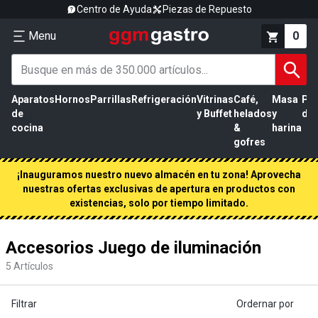
Centro de Ayuda
Piezas de Repuesto
Menu
0
Aparatos
Hornos
Parrillas
Refrigeración
Vitrinas
Café,
Masa
Pr
de
y Buffet
helados
y
de 
cocina
&
harina
gofres
¡Inauguramos nuestro nuevo almacén en tu zona! Aprovecha
nuestras ofertas exclusivas de apertura en productos con
existencias, solo por tiempo limitado.
Accesorios Juego de iluminación
5
Artículos
Filtrar
Ordernar por