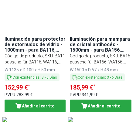
Min
Max
Iluminación para protector
Iluminación para mampara
de estornudos de vidrio -
de cristal antihocés -
1000mm - para BA116,
1500mm - para BA156,
WA116, KA116, PA116 y
WA156, KA156, PA156 y
Código de producto, SKU
:
BA11
Código de producto, SKU
:
BA15
EA116
EA156
passend für BA116, WA116,
passend für BA156, WA156,
KA116, PA116 & EA116
KA156, PA156 & EA156
W 1135 x D 100 x H 50 mm
W 1500 x D 57 x H 48 mm
Con existencias
:
3
-
6
Días
Con existencias
:
3
-
6
Días
*
*
152,99 €
185,99 €
PVPR
283,99 €
PVPR
341,99 €
Añadir al carrito
Añadir al carrito