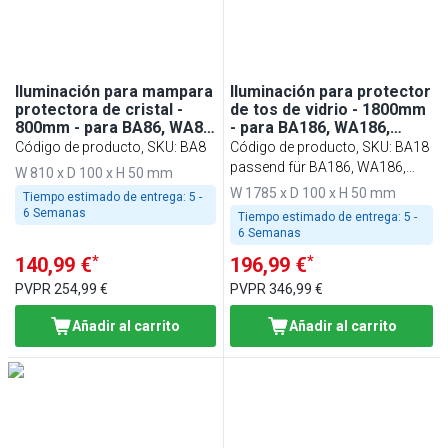
Iluminación para mampara
Iluminación para protector
protectora de cristal -
de tos de vidrio - 1800mm
800mm - para BA86, WA86,
- para BA186, WA186,
KA86, PA86 y EA86
KA186, PA186 y EA186
Código de producto, SKU
:
BA8
Código de producto, SKU
:
BA18
passend für BA186, WA186,
W 810 x D 100 x H 50 mm
KA186, PA186 & EA186
W 1785 x D 100 x H 50 mm
Tiempo estimado de entrega:
5 -
6 Semanas
Tiempo estimado de entrega:
5 -
6 Semanas
*
*
140,99 €
196,99 €
PVPR
254,99 €
PVPR
346,99 €
Añadir al carrito
Añadir al carrito