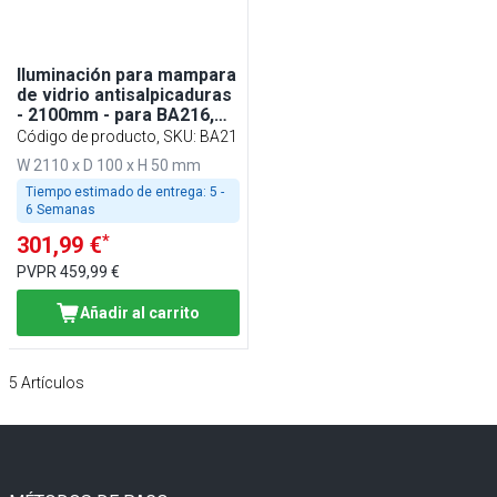
Iluminación para mampara
de vidrio antisalpicaduras
- 2100mm - para BA216,
WA216, KA216, PA216 y
Código de producto, SKU
:
BA21
EA216
W 2110 x D 100 x H 50 mm
Tiempo estimado de entrega:
5 -
6 Semanas
*
301,99 €
PVPR
459,99 €
Añadir al carrito
5
Artículos