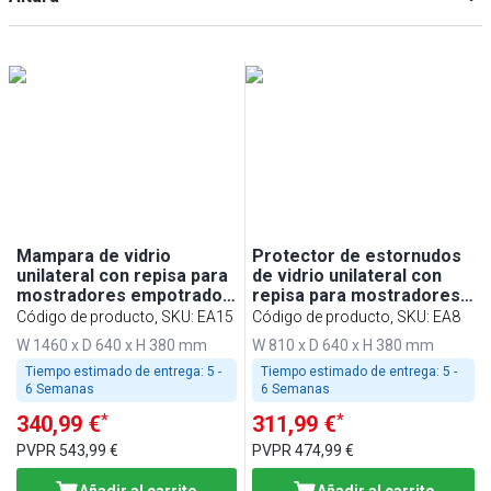
Min
Max
Min
Max
Mampara de vidrio
Protector de estornudos
unilateral con repisa para
de vidrio unilateral con
mostradores empotrados
repisa para mostradores
- 1500mm - para BA156,
empotrados - 800mm -
Código de producto, SKU
:
EA15
Código de producto, SKU
:
EA8
WA156, KA156, PA156 y
compatible con BA86,
W 1460 x D 640 x H 380 mm
W 810 x D 640 x H 380 mm
EA156
WA86, KA86, PA86 y EA86
Tiempo estimado de entrega:
5 -
Tiempo estimado de entrega:
5 -
6 Semanas
6 Semanas
*
*
340,99 €
311,99 €
PVPR
543,99 €
PVPR
474,99 €