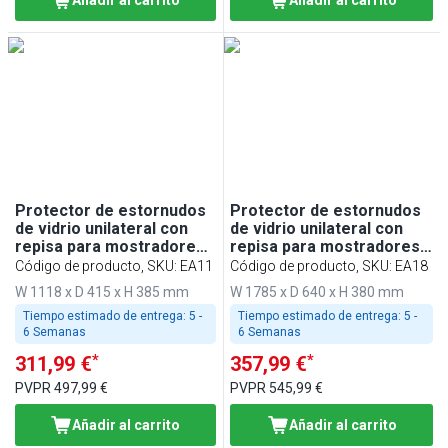
Añadir al carrito
Añadir al carrito
Protector de estornudos
Protector de estornudos
de vidrio unilateral con
de vidrio unilateral con
repisa para mostradores
repisa para mostradores
empotrados - 1100mm -
empotrados - 1800mm -
Código de producto, SKU
:
EA11
Código de producto, SKU
:
EA18
para BA116, WA116,
para BA186, WA186,
W 1118 x D 415 x H 385 mm
W 1785 x D 640 x H 380 mm
KA116, PA116 y EA116
KA186, PA186 y EA186
Tiempo estimado de entrega:
5 -
Tiempo estimado de entrega:
5 -
6 Semanas
6 Semanas
*
*
311,99 €
357,99 €
PVPR
497,99 €
PVPR
545,99 €
Añadir al carrito
Añadir al carrito