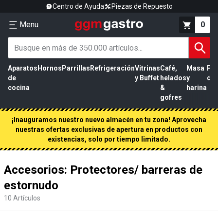
Centro de Ayuda
Piezas de Repuesto
Menu
0
Aparatos
Hornos
Parrillas
Refrigeración
Vitrinas
Café,
Masa
Pr
de
y Buffet
helados
y
de 
cocina
&
harina
gofres
¡Inauguramos nuestro nuevo almacén en tu zona! Aprovecha
nuestras ofertas exclusivas de apertura en productos con
existencias, solo por tiempo limitado.
Accesorios: Protectores/ barreras de
estornudo
10
Artículos