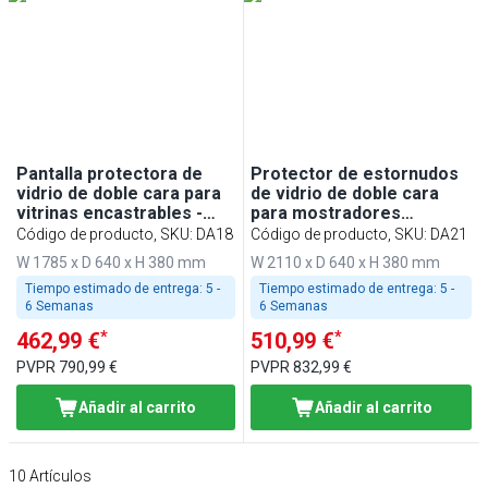
Pantalla protectora de
Protector de estornudos
vidrio de doble cara para
de vidrio de doble cara
vitrinas encastrables -
para mostradores
1800mm - para BA186,
empotrados - 2100mm -
Código de producto, SKU
:
DA18
Código de producto, SKU
:
DA21
WA186, KA186, PA186 y
para BA216, WA216,
W 1785 x D 640 x H 380 mm
W 2110 x D 640 x H 380 mm
EA186
KA216, PA216 y EA216
Tiempo estimado de entrega:
5 -
Tiempo estimado de entrega:
5 -
6 Semanas
6 Semanas
*
*
462,99 €
510,99 €
PVPR
790,99 €
PVPR
832,99 €
Añadir al carrito
Añadir al carrito
10
Artículos