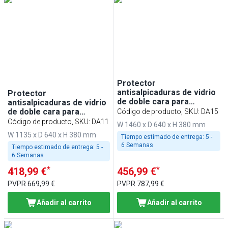
Protector
antisalpicaduras de vidrio
Protector
de doble cara para
antisalpicaduras de vidrio
mostradores empotrados
de doble cara para
Código de producto, SKU
:
DA15
- 1500mm - para BA156,
mostradores empotrados
Código de producto, SKU
:
DA11
W 1460 x D 640 x H 380 mm
WA156, KA156, PA156 y
- 1100mm - compatible
W 1135 x D 640 x H 380 mm
EA156
Tiempo estimado de entrega:
5 -
con BA116, WA116, KA116,
6 Semanas
PA116 y EA116
Tiempo estimado de entrega:
5 -
6 Semanas
*
*
418,99 €
456,99 €
PVPR
669,99 €
PVPR
787,99 €
Añadir al carrito
Añadir al carrito