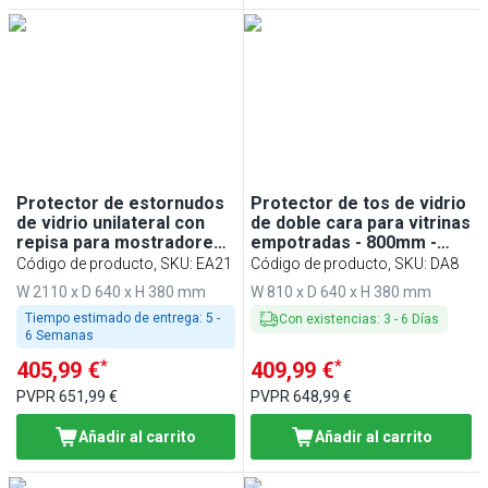
Protector de estornudos
Protector de tos de vidrio
de vidrio unilateral con
de doble cara para vitrinas
repisa para mostradores
empotradas - 800mm -
empotrados - 2100mm -
compatible con BA86,
Código de producto, SKU
:
EA21
Código de producto, SKU
:
DA8
para BA216, WA216,
WA86, KA86, PA86 y EA86
W 2110 x D 640 x H 380 mm
W 810 x D 640 x H 380 mm
KA216, PA216 y EA216
Tiempo estimado de entrega:
5 -
Con existencias
:
3
-
6
Días
6 Semanas
*
*
405,99 €
409,99 €
PVPR
651,99 €
PVPR
648,99 €
Añadir al carrito
Añadir al carrito