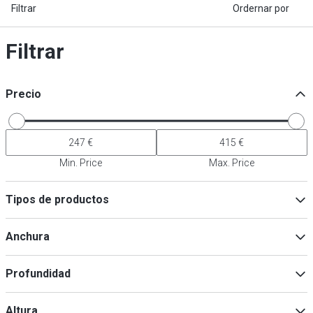
Filtrar
Ordernar por
Filtrar
Precio
Min. Price
Max. Price
Tipos de productos
Accesorios para dispositivos de refrigeración
(
5
)
Anchura
Accesorios para dispositivos de mantenimiento de temperatura
(
5
)
Profundidad
Min
Max
Altura