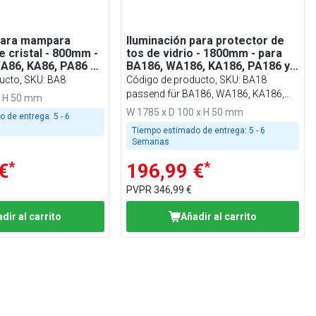
 para mampara
Iluminación para protector de
e cristal - 800mm -
tos de vidrio - 1800mm - para
A86, KA86, PA86 y
BA186, WA186, KA186, PA186 y
EA186
ucto, SKU
:
BA8
Código de producto, SKU
:
BA18
passend für BA186, WA186, KA186,
x H 50 mm
PA186 & EA186
W 1785 x D 100 x H 50 mm
o de entrega:
5 - 6
Tiempo estimado de entrega:
5 - 6
Semanas
*
*
€
196,99 €
PVPR
346,99 €
dir al carrito
Añadir al carrito