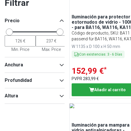
Filtrar
Iluminación para protector
Precio
estornudos de vidrio - 1
- para BA116, WA116, KA11
PA116 y EA116
Código de producto, SKU
:
BA11
passend für BA116, WA116, KA1
PA116 & EA116
W 1135 x D 100 x H 50 mm
Min. Price
Max. Price
Con existencias
:
3
-
6
Días
Anchura
*
152,99 €
PVPR
283,99 €
Profundidad
Añadir al carrito
Min
Max
Altura
Min
Max
Iluminación para mampara
Min
Max
vidrio antisalpicaduras -