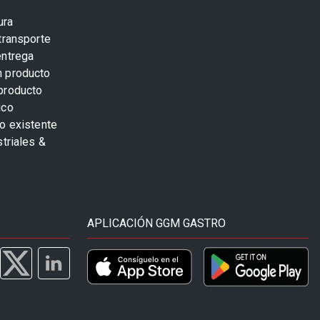
ura
transporte
entrega
n producto
producto
ico
o existente
striales &
APLICACIÓN GGM GASTRO