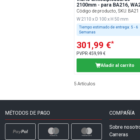
2100mm - para BA216, WA2
KA216, PA216 y EA216
Código de producto, SKU
:
BA21
W 2110 x D 100 x H 50 mm
Tiempo estimado de entrega:
5 - 6
Semanas
*
301,99 €
PVPR
459,99 €
Añadir al carrito
5
Artículos
MÉTODOS DE PAGO
COMPAÑÍA
Sobre nosotr
Carreras