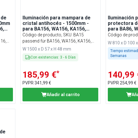
 de
Iluminación para mampara de
Iluminación
000mm
cristal antihocés - 1500mm -
protectora d
6,
para BA156, WA156, KA156,
para BA86, W
PA156 y EA156
EA86
Código de producto, SKU
:
BA15
Código de prod
16,
passend für BA156, WA156, KA156,
W 810 x D 100 
PA156 & EA156
W 1500 x D 57 x H 48 mm
Tiempo estimad
Semanas
Con existencias
:
3
-
6
Días
*
185,99 €
140,99 
PVPR
341,99 €
PVPR
254,99 €
Añadir al carrito
Aña
 de