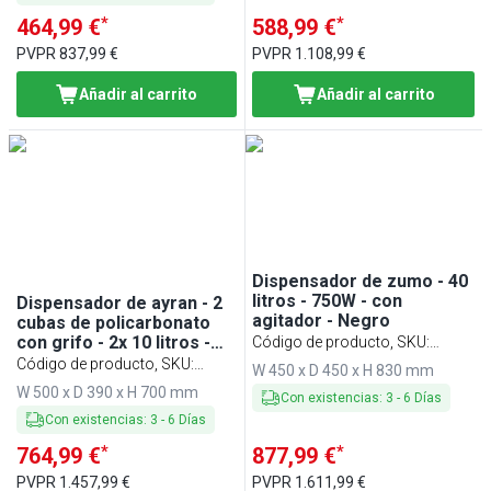
*
*
464,99 €
588,99 €
PVPR
837,99 €
PVPR
1.108,99 €
Añadir al carrito
Añadir al carrito
Dispensador de zumo - 40
litros - 750W - con
Dispensador de ayran - 2
agitador - Negro
cubas de policarbonato
con grifo - 2x 10 litros -
Código de producto, SKU
:
500W - con agitador -
Código de producto, SKU
:
SPS40
W 450 x D 450 x H 830 mm
Negro
SPS20
W 500 x D 390 x H 700 mm
Con existencias
:
3
-
6
Días
Con existencias
:
3
-
6
Días
*
*
764,99 €
877,99 €
PVPR
1.457,99 €
PVPR
1.611,99 €