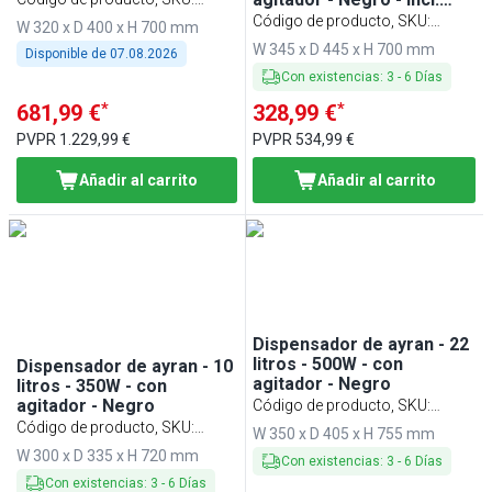
cubeta de goteo
ASSE19N
Código de producto, SKU
:
W 320 x D 400 x H 700 mm
SSNC18S
W 345 x D 445 x H 700 mm
Disponible de
07.08.2026
Con existencias
:
3
-
6
Días
*
*
681,99 €
328,99 €
PVPR
1.229,99 €
PVPR
534,99 €
Añadir al carrito
Añadir al carrito
Dispensador de ayran - 22
litros - 500W - con
Dispensador de ayran - 10
agitador - Negro
litros - 350W - con
agitador - Negro
Código de producto, SKU
:
Código de producto, SKU
:
SPS22
W 350 x D 405 x H 755 mm
SPS10
W 300 x D 335 x H 720 mm
Con existencias
:
3
-
6
Días
Con existencias
:
3
-
6
Días