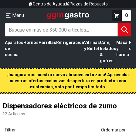
Centro de Ayuda
Piezas de Repuesto
Menu
0
Aparatos
Hornos
Parrillas
Refrigeración
Vitrinas
Café,
Masa
Pr
de
y Buffet
helados
y
de 
cocina
&
harina
gofres
¡Inauguramos nuestro nuevo almacén en tu zona! Aprovecha
nuestras ofertas exclusivas de apertura en productos con
existencias, solo por tiempo limitado.
Dispensadores eléctricos de zumo
12
Artículos
Filtrar
Ordernar por