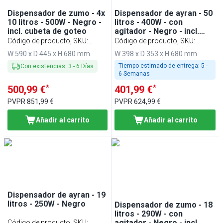
Dispensador de zumo - 4x
Dispensador de ayran - 50
10 litros - 500W - Negro -
litros - 400W - con
incl. cubeta de goteo
agitador - Negro - incl.
cubeta de goteo
Código de producto, SKU
:
Código de producto, SKU
:
SSNC40S
ASSNC50S
W 590 x D 445 x H 680 mm
W 398 x D 353 x H 680 mm
Tiempo estimado de entrega:
5 -
Con existencias
:
3
-
6
Días
6 Semanas
*
*
500,99 €
401,99 €
PVPR
851,99 €
PVPR
624,99 €
Añadir al carrito
Añadir al carrito
Dispensador de ayran - 19
litros - 250W - Negro
Dispensador de zumo - 18
litros - 290W - con
agitador - Negro - incl.
Código de producto, SKU
: