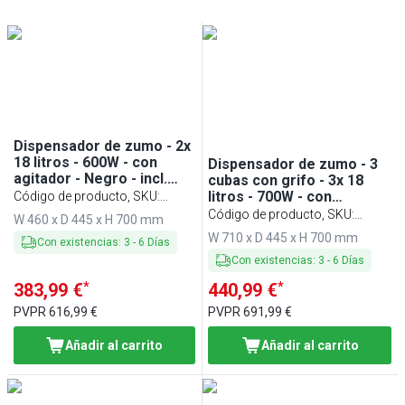
Min
Max
Min
Max
Dispensador de zumo - 2x
18 litros - 600W - con
Dispensador de zumo - 3
agitador - Negro - incl.
cubas con grifo - 3x 18
cubeta de goteo
litros - 700W - con
Código de producto, SKU
:
agitador - Negro - incl.
SSNC36S
Código de producto, SKU
:
W 460 x D 445 x H 700 mm
cubeta de goteo
SSNC54S
W 710 x D 445 x H 700 mm
Con existencias
:
3
-
6
Días
Con existencias
:
3
-
6
Días
*
*
383,99 €
440,99 €
PVPR
616,99 €
PVPR
691,99 €
Añadir al carrito
Añadir al carrito