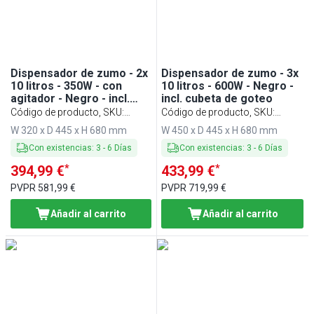
Dispensador de zumo - 2x
Dispensador de zumo - 3x
10 litros - 350W - con
10 litros - 600W - Negro -
agitador - Negro - incl.
incl. cubeta de goteo
cubeta de goteo
Código de producto, SKU
:
Código de producto, SKU
:
SSNC20S
SSNC30S
W 320 x D 445 x H 680 mm
W 450 x D 445 x H 680 mm
Con existencias
:
3
-
6
Días
Con existencias
:
3
-
6
Días
*
*
394,99 €
433,99 €
PVPR
581,99 €
PVPR
719,99 €
Añadir al carrito
Añadir al carrito