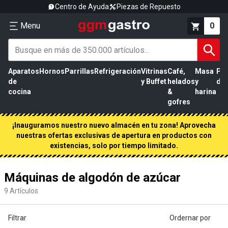
Centro de Ayuda
Piezas de Repuesto
Menu
0
Aparatos
Hornos
Parrillas
Refrigeración
Vitrinas
Café,
Masa
Pr
de
y Buffet
helados
y
de 
cocina
&
harina
gofres
¡Inauguramos nuestro nuevo almacén en tu zona! Aprovecha
nuestras ofertas exclusivas de apertura en productos con
existencias, solo por tiempo limitado.
Máquinas de algodón de azúcar
9
Artículos
Filtrar
Ordernar por