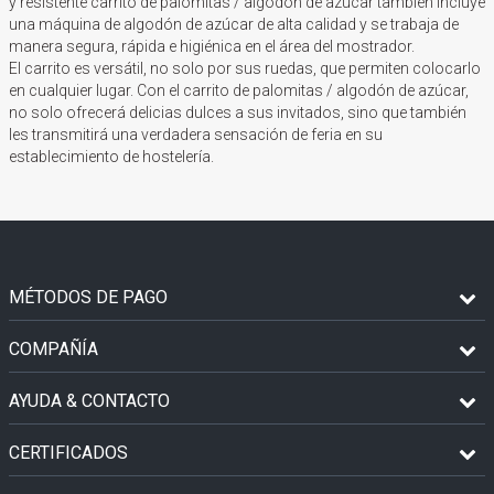
y resistente carrito de palomitas / algodón de azúcar también incluye
una máquina de algodón de azúcar de alta calidad y se trabaja de
manera segura, rápida e higiénica en el área del mostrador.
El carrito es versátil, no solo por sus ruedas, que permiten colocarlo
en cualquier lugar. Con el carrito de palomitas / algodón de azúcar,
no solo ofrecerá delicias dulces a sus invitados, sino que también
les transmitirá una verdadera sensación de feria en su
establecimiento de hostelería.
MÉTODOS DE PAGO
COMPAÑÍA
AYUDA & CONTACTO
CERTIFICADOS