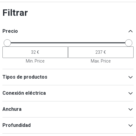
Filtrar
Precio
Min. Price
Max. Price
Tipos de productos
Máquinas de algodón de azúcar
(
8
)
Conexión eléctrica
Accesorios para electrodomésticos de cocina
(
1
)
230V
(
8
)
Anchura
Profundidad