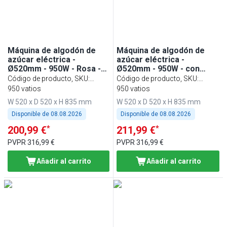
Máquina de algodón de
Máquina de algodón de
azúcar eléctrica -
azúcar eléctrica -
Ø520mm - 950W - Rosa -
Ø520mm - 950W - con
con cúpula protectora
cúpula protectora
Código de producto, SKU
:
Código de producto, SKU
:
ZWJ950#SPSZWJ
950 vatios
ZWJ950E#SPSZWJ
950 vatios
W 520 x D 520 x H 835 mm
W 520 x D 520 x H 835 mm
Disponible de
08.08.2026
Disponible de
08.08.2026
*
*
200,99 €
211,99 €
PVPR
316,99 €
PVPR
316,99 €
Añadir al carrito
Añadir al carrito