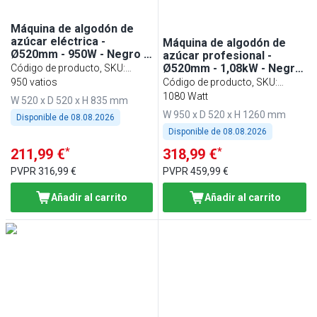
Máquina de algodón de
azúcar eléctrica -
Máquina de algodón de
Ø520mm - 950W - Negro -
azúcar profesional -
con cúpula protectora
Ø520mm - 1,08kW - Negro
Código de producto, SKU
:
- con cobertura
ZWJ950S#SPSZWJ
950 vatios
Código de producto, SKU
:
antisalpicaduras
ZWET52S#SPSZWJ
1080 Watt
W 520 x D 520 x H 835 mm
W 950 x D 520 x H 1260 mm
Disponible de
08.08.2026
Disponible de
08.08.2026
*
*
211,99 €
318,99 €
PVPR
316,99 €
PVPR
459,99 €
Añadir al carrito
Añadir al carrito