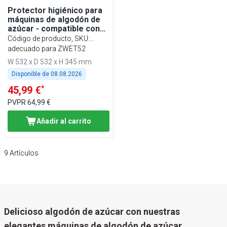
Protector higiénico para
máquinas de algodón de
azúcar - compatible con
ZWJ950, ZWJ950E,
Código de producto, SKU
:
ZWJ950S
SPSZWJ
adecuado para ZWET52
W 532 x D 532 x H 345 mm
Disponible de
08.08.2026
*
45,99 €
PVPR
64,99 €
Añadir al carrito
9
Artículos
Delicioso algodón de azúcar con nuestras
elegantes máquinas de algodón de azúcar