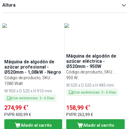
Min
Max
Altura
Min
Max
Min
Max
Máquina de algodón de
azúcar eléctrica -
Máquina de algodón de
Ø520mm - 950W
azúcar profesional -
Ø520mm - 1,08kW - Negro
Código de producto, SKU
:
Código de producto, SKU
:
ZWJ950E
950 W
ZWET52S
1080 Watt
W 520 x D 520 x H 485 mm
W 950 x D 520 x H 910 mm
Con existencias
:
3
-
6
Días
Con existencias
:
3
-
6
Días
*
*
274,99 €
158,99 €
PVPR
400,99 €
PVPR
262,99 €
Añadir al carrito
Añadir al carrito