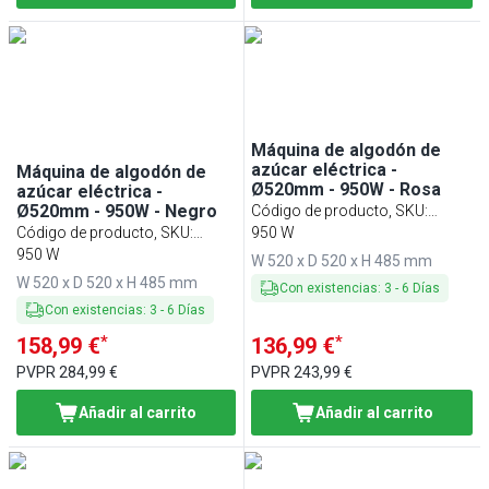
Máquina de algodón de
azúcar eléctrica -
Máquina de algodón de
Ø520mm - 950W - Rosa
azúcar eléctrica -
Ø520mm - 950W - Negro
Código de producto, SKU
:
Código de producto, SKU
:
ZWJ950
950 W
ZWJ950S
950 W
W 520 x D 520 x H 485 mm
W 520 x D 520 x H 485 mm
Con existencias
:
3
-
6
Días
Con existencias
:
3
-
6
Días
*
*
158,99 €
136,99 €
PVPR
284,99 €
PVPR
243,99 €
Añadir al carrito
Añadir al carrito