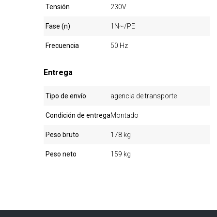
Tensión
230V
Fase (n)
1N~/PE
Frecuencia
50 Hz
Entrega
Tipo de envío
agencia de transporte
Condición de entrega
Montado
Peso bruto
178 kg
Peso neto
159 kg