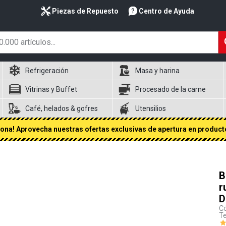
Piezas de Repuesto
Centro de Ayuda
Refrigeración
Masa y harina
Vitrinas y Buffet
Procesado de la carne
Café, helados & gofres
Utensilios
na! Aprovecha nuestras ofertas exclusivas de apertura en producto
B
r
D
Có
Te