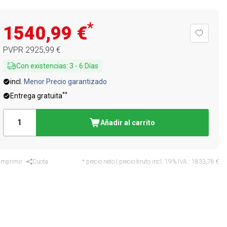
*
1540,99 €
PVPR
2925,99 €
Con existencias
:
3
-
6
Días
incl.
Menor Precio garantizado
**
Entrega gratuita
Añadir al carrito
Imprimir
Cuota
* precio neto | precio bruto incl. 19% IVA.:
1833,78 €