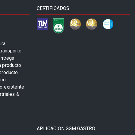
CERTIFICADOS
ura
transporte
entrega
n producto
producto
ico
o existente
striales &
APLICACIÓN GGM GASTRO