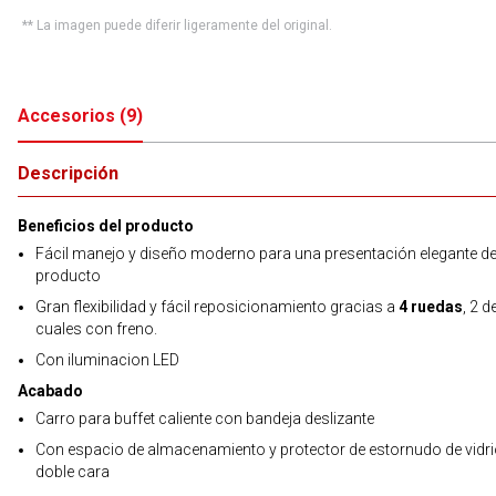
** La imagen puede diferir ligeramente del original.
Accesorios
(
9
)
Descripción
Beneficios del producto
Fácil manejo y diseño moderno para una presentación elegante de
producto
Gran flexibilidad y fácil reposicionamiento gracias a
4 ruedas
, 2 d
cuales con freno.
Con iluminacion LED
Acabado
Carro para buffet caliente con bandeja deslizante
Con espacio de almacenamiento y protector de estornudo de vidri
doble cara