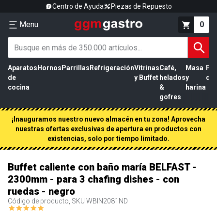
Centro de Ayuda
Piezas de Repuesto
Menu
0
Aparatos
Hornos
Parrillas
Refrigeración
Vitrinas
Café,
Masa
Pr
de
y Buffet
helados
y
de 
cocina
&
harina
gofres
¡Inauguramos nuestro nuevo almacén en tu zona! Aprovecha
nuestras ofertas exclusivas de apertura en productos con
existencias, solo por tiempo limitado.
Buffet caliente con baño maría BELFAST -
2300mm - para 3 chafing dishes - con
ruedas - negro
Código de producto, SKU
WBIN2081ND