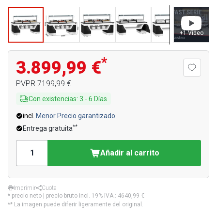
+
1
Video
*
3.899,99 €
PVPR
7199,99 €
Con existencias
:
3
-
6
Días
incl.
Menor Precio garantizado
**
Entrega gratuita
Añadir al carrito
Imprimir
Cuota
* precio neto | precio bruto incl. 19% IVA.:
4640,99 €
** La imagen puede diferir ligeramente del original.