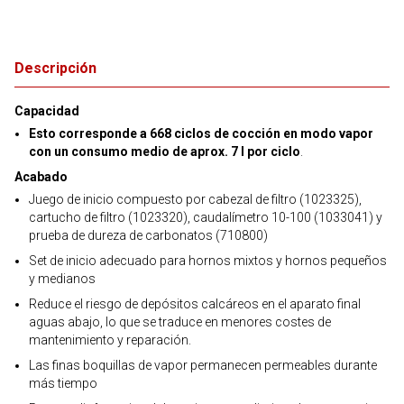
Descripción
Capacidad
Esto corresponde a 668 ciclos de cocción en modo vapor
con un consumo medio de aprox. 7 l por ciclo
.
Acabado
Juego de inicio compuesto por cabezal de filtro (1023325),
cartucho de filtro (1023320), caudalímetro 10-100 (1033041) y
prueba de dureza de carbonatos (710800)
Set de inicio adecuado para hornos mixtos y hornos pequeños
y medianos
Reduce el riesgo de depósitos calcáreos en el aparato final
aguas abajo, lo que se traduce en menores costes de
mantenimiento y reparación.
Las finas boquillas de vapor permanecen permeables durante
más tiempo