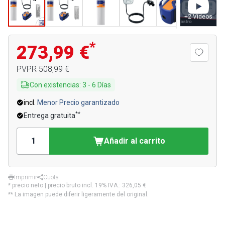
+
2
Videos
*
273,99 €
PVPR
508,99 €
Con existencias
:
3
-
6
Días
incl.
Menor Precio garantizado
**
Entrega gratuita
Añadir al carrito
Imprimir
Cuota
* precio neto | precio bruto incl. 19% IVA.:
326,05 €
** La imagen puede diferir ligeramente del original.