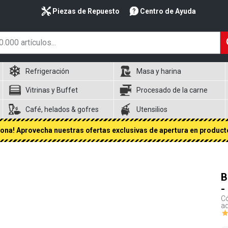
Piezas de Repuesto
Centro de Ayuda
Refrigeración
Masa y harina
Vitrinas y Buffet
Procesado de la carne
Café, helados & gofres
Utensilios
na! Aprovecha nuestras ofertas exclusivas de apertura en producto
B
-
Có
a