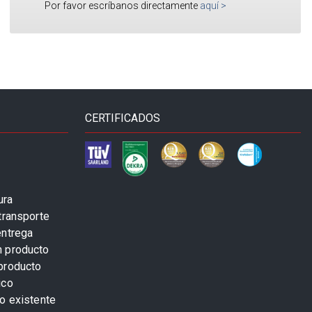
Por favor escríbanos directamente
aquí
>
CERTIFICADOS
ura
transporte
entrega
n producto
producto
ico
o existente