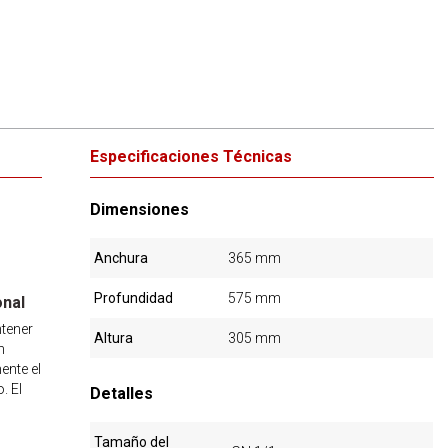
Especificaciones Técnicas
Dimensiones
Anchura
365 mm
Profundidad
575 mm
onal
ntener
Altura
305 mm
n
ente el
. El
Detalles
Tamaño del