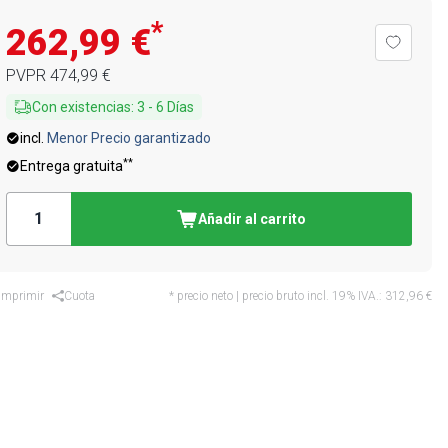
*
262,99 €
PVPR
474,99 €
Con existencias
:
3
-
6
Días
incl.
Menor Precio garantizado
**
Entrega gratuita
Añadir al carrito
Imprimir
Cuota
* precio neto | precio bruto incl. 19% IVA.:
312,96 €