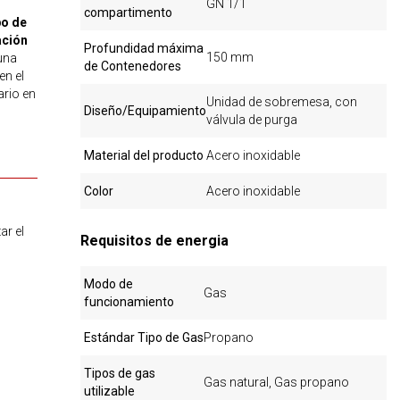
GN 1/1
compartimento
po de
ación
Profundidad máxima
150 mm
una
de Contenedores
en el
ario en
Unidad de sobremesa, con
Diseño/Equipamiento
válvula de purga
Material del producto
Acero inoxidable
Color
Acero inoxidable
ar el
Requisitos de energia
Modo de
Gas
funcionamiento
Estándar Tipo de Gas
Propano
Tipos de gas
Gas natural, Gas propano
utilizable