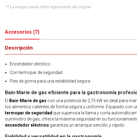
** La imagen puede diferir ligeramente del original.
Accesorios
(
7
)
Descripción
Encendedor eléctrico
Con termopar de seguridad
Pies de goma para una estabilidad segura
Bain-Marie de gas eficiente para la gastronomía profesi
El
Bain-Marie de gas
con una potencia de 2,75 kW es ideal para ma
los alimentos calientes de forma segura y uniforme. Equipado con u
termopar de seguridad
que supervisa la llama y corta automáticam
suministro de gas, ofrece la máxima seguridad en su funcionamiento
encendedor eléctrico
garantiza un arranque sencillo y rápido.
Fiabilidad y versatilidad en la gastronomía