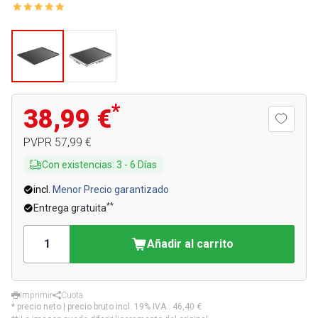
*
38,99 €
PVPR
57,99 €
Con existencias
:
3
-
6
Días
incl.
Menor Precio garantizado
**
Entrega gratuita
Añadir al carrito
Imprimir
Cuota
* precio neto | precio bruto incl. 19% IVA.:
46,40 €