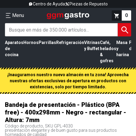
Centro de Ayuda
Piezas de Repuesto
Menu
0
Aparatos
Hornos
Parrillas
Refrigeración
Vitrinas
Café,
Masa
Pr
de
y Buffet
helados
y
de 
cocina
&
harina
gofres
¡Inauguramos nuestro nuevo almacén en tu zona! Aprovecha
nuestras ofertas exclusivas de apertura en productos con
existencias, solo por tiempo limitado.
Bandeja de presentación - Plástico (BPA
free) - 400x298mm - Negro - rectangular -
Altura: 7mm
Código de producto, SKU
GPL-4030
presentación elegante y de buen gusto para sus productos
horneados de calidad