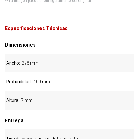
** La imagen puede diferir ligeramente del original.
Especificaciones Técnicas
Dimensiones
Ancho
298 mm
Profundidad
400 mm
Altura
7 mm
Entrega
Tipo de envío
agencia de transporte