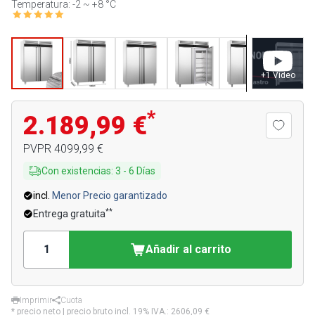
Temperatura: -2 ~ +8 °C
+
1
Video
*
2.189,99 €
PVPR
4099,99 €
Con existencias
:
3
-
6
Días
incl.
Menor Precio garantizado
**
Entrega gratuita
Añadir al carrito
Imprimir
Cuota
* precio neto | precio bruto incl. 19% IVA.:
2606,09 €