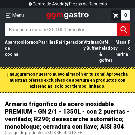
Centro de Ayuda
Piezas de Repuesto
Menu
0
Aparatos
Hornos
Parrillas
Refrigeración
Vitrinas
Café,
Masa
Pr
de
y Buffet
helados
y
de 
cocina
&
harina
gofres
¡Inauguramos nuestro nuevo almacén en tu zona! Aprovecha
nuestras ofertas exclusivas de apertura en productos con
existencias, solo por tiempo limitado.
Armario frigorífico de acero inoxidable
PREMIUM - GN 2/1 - 1350L - con 2 puertas -
ventilado; R290; desescarche automático;
monobloque; cerradura con llave; AISI 304
Código de producto, SKU
KSF1400T2-EF