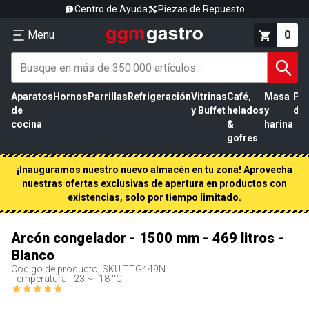
Centro de Ayuda
Piezas de Repuesto
Menu
0
Aparatos
Hornos
Parrillas
Refrigeración
Vitrinas
Café,
Masa
Pr
de
y Buffet
helados
y
de 
cocina
&
harina
gofres
¡Inauguramos nuestro nuevo almacén en tu zona! Aprovecha
nuestras ofertas exclusivas de apertura en productos con
existencias, solo por tiempo limitado.
Arcón congelador - 1500 mm - 469 litros -
Blanco
Código de producto, SKU
TTG449N
Temperatura: -23 ~ -18 °C