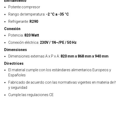
Enfriamiento
Potente compresor
Rango de temperatura:
-2 °C a -35 °C
Refrigerante:
R290
Conexión
Potencia:
820 Watt
Conexión eléctrica:
230V / 1N~/PE / 50 Hz
Dimensiones
Dimensiones externas A x P x A:
820 mm x 868 mm x 940 mm
Directrices
El material cumple con los estándares alimentarios Europeos y
Españoles
Fabricado de acuerdo con las normativas vigentes en materia de h
y seguridad
Cumple las regulaciones CE