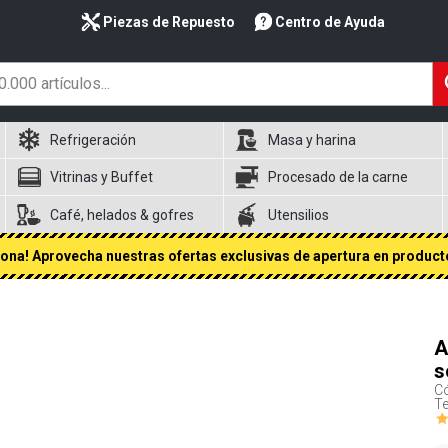
Piezas de Repuesto
Centro de Ayuda
Refrigeración
Masa y harina
Vitrinas y Buffet
Procesado de la carne
Café, helados & gofres
Utensilios
na! Aprovecha nuestras ofertas exclusivas de apertura en producto
A
s
Có
Te