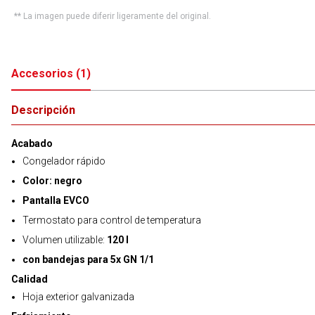
** La imagen puede diferir ligeramente del original.
Accesorios
(
1
)
Descripción
Acabado
Congelador rápido
Color: negro
Pantalla EVCO
Termostato para control de temperatura
Volumen utilizable:
120 l
con bandejas para 5x GN 1/1
Calidad
Hoja exterior galvanizada