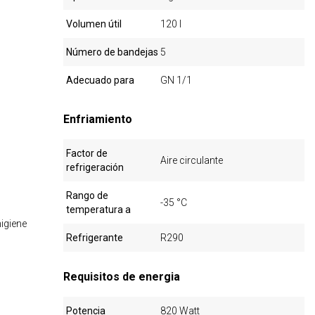
Volumen útil
120 l
Número de bandejas
5
Adecuado para
GN 1/1
Enfriamiento
Factor de
Aire circulante
refrigeración
Rango de
-35 °C
temperatura a
igiene
Refrigerante
R290
Requisitos de energia
Potencia
820 Watt