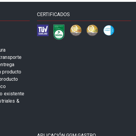
CERTIFICADOS
ura
transporte
entrega
n producto
producto
ico
o existente
striales &
APLICACIÓN GGM GASTRO