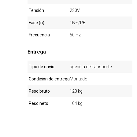
Tensión
230V
Fase (n)
1N~/PE
Frecuencia
50 Hz
Entrega
Tipo de envío
agencia de transporte
Condición de entrega
Montado
Peso bruto
120 kg
Peso neto
104 kg