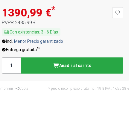
*
1390,99 €
PVPR
2485,99 €
Con existencias
:
3
-
6
Días
incl.
Menor Precio garantizado
**
Entrega gratuita
Añadir al carrito
Imprimir
Cuota
* precio neto | precio bruto incl. 19% IVA.:
1655,28 €