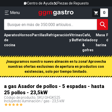
Centro de Ayuda
Piezas de Repuesto
Menu
0
Aparatos
Hornos
Parrillas
Refrigeración
Vitrinas
Café,
Masa
Pr
de
y Buffet
helados
y
de 
cocina
&
harina
gofres
¡Inauguramos nuestro nuevo almacén en tu zona! Aprovecha
nuestras ofertas exclusivas de apertura en productos con
existencias, solo por tiempo limitado.
a gas Asador de pollos - 5 espadas - hasta
25 pollos - 23,5kW
Código de producto, SKU
GHGK525
Incluyendo iluminación / gas - 23,5 kW