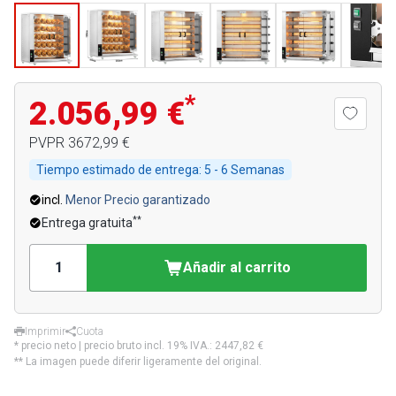
*
2.056,99 €
PVPR
3672,99 €
Tiempo estimado de entrega:
5 - 6 Semanas
incl.
Menor Precio garantizado
**
Entrega gratuita
Añadir al carrito
Imprimir
Cuota
* precio neto | precio bruto incl. 19% IVA.:
2447,82 €
** La imagen puede diferir ligeramente del original.