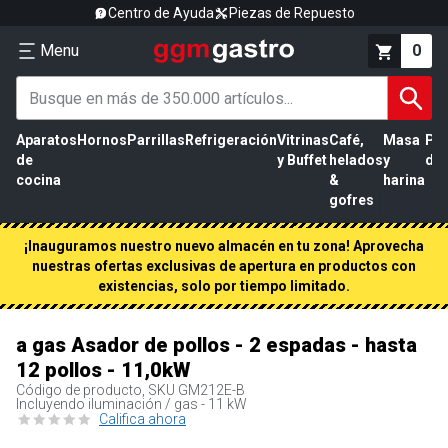
Centro de Ayuda
Piezas de Repuesto
Menu
0
Aparatos
Hornos
Parrillas
Refrigeración
Vitrinas
Café,
Masa
Pr
de
y Buffet
helados
y
de 
cocina
&
harina
gofres
¡Inauguramos nuestro nuevo almacén en tu zona! Aprovecha
nuestras ofertas exclusivas de apertura en productos con
existencias, solo por tiempo limitado.
a gas Asador de pollos - 2 espadas - hasta
12 pollos - 11,0kW
Código de producto, SKU
GM212E-B
Incluyendo iluminación / gas - 11 kW
Califica ahora