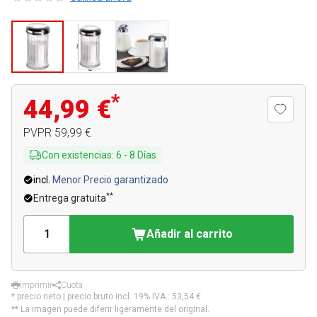
*
44,99 €
PVPR
59,99 €
Con existencias
:
6
-
8
Días
incl.
Menor Precio garantizado
**
Entrega gratuita
Añadir al carrito
Imprimir
Cuota
* precio neto | precio bruto incl. 19% IVA.:
53,54 €
** La imagen puede diferir ligeramente del original.