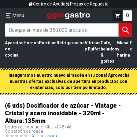
Centro de Ayuda
Piezas de Repuesto
Menu
0
Aparatos
Hornos
Parrillas
Refrigeración
Vitrinas
Café,
Masa
Pr
de
y Buffet
helados
y
de 
cocina
&
harina
gofres
¡Inauguramos nuestro nuevo almacén en tu zona! Aprovecha
nuestras ofertas exclusivas de apertura en productos con
existencias, solo por tiempo limitado.
(6 uds) Dosificador de azúcar - Vintage -
Cristal y acero inoxidable - 320ml -
Altura:135mm
Código de producto, SKU
40487#6
Con tapón de rosca
Califica ahora