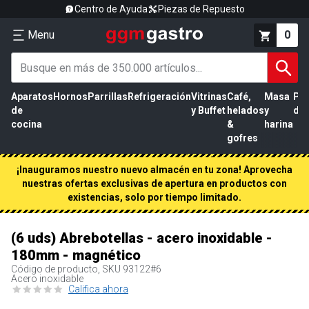
Centro de Ayuda
Piezas de Repuesto
Menu
0
Aparatos
Hornos
Parrillas
Refrigeración
Vitrinas
Café,
Masa
Pr
de
y Buffet
helados
y
de 
cocina
&
harina
gofres
¡Inauguramos nuestro nuevo almacén en tu zona! Aprovecha
nuestras ofertas exclusivas de apertura en productos con
existencias, solo por tiempo limitado.
(6 uds) Abrebotellas - acero inoxidable -
180mm - magnético
Código de producto, SKU
93122#6
Acero inoxidable
Califica ahora