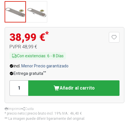
*
38,99 €
PVPR
48,99 €
Con existencias
:
6
-
8
Días
incl.
Menor Precio garantizado
**
Entrega gratuita
Añadir al carrito
Imprimir
Cuota
* precio neto | precio bruto incl. 19% IVA.:
46,40 €
** La imagen puede diferir ligeramente del original.