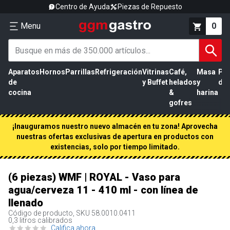
Centro de Ayuda
Piezas de Repuesto
Menu
0
Aparatos
Hornos
Parrillas
Refrigeración
Vitrinas
Café,
Masa
Pr
de
y Buffet
helados
y
de 
cocina
&
harina
gofres
¡Inauguramos nuestro nuevo almacén en tu zona! Aprovecha
nuestras ofertas exclusivas de apertura en productos con
existencias, solo por tiempo limitado.
(6 piezas) WMF | ROYAL - Vaso para
agua/cerveza 11 - 410 ml - con línea de
llenado
Código de producto, SKU
58.0010.0411
0,3 litros calibrados
Califica ahora