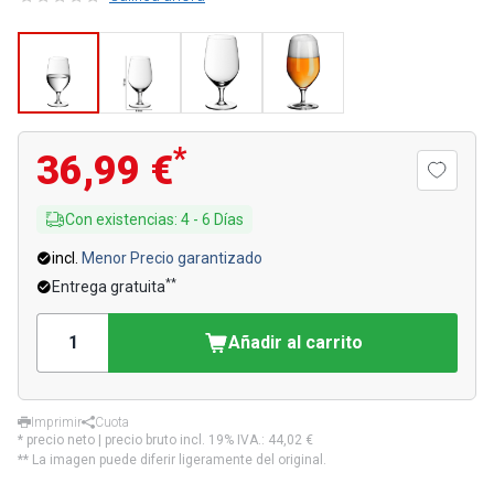
*
36,99 €
Con existencias
:
4
-
6
Días
incl.
Menor Precio garantizado
**
Entrega gratuita
Añadir al carrito
Imprimir
Cuota
* precio neto | precio bruto incl. 19% IVA.:
44,02 €
** La imagen puede diferir ligeramente del original.