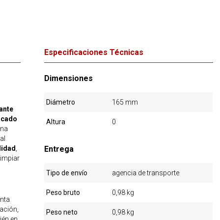
Especificaciones Técnicas
Dimensiones
Diámetro
165 mm
ante
icado
Altura
0
una
al
lidad
,
Entrega
limpiar
Tipo de envío
agencia de transporte
Peso bruto
0,98 kg
enta
cación,
Peso neto
0,98 kg
ién en