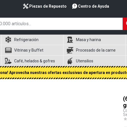
Piezas de Repuesto
Centro de Ayuda
Refrigeración
Masa y harina
Vitrinas y Buffet
Procesado de la carne
Café, helados & gofres
Utensilios
na! Aprovecha nuestras ofertas exclusivas de apertura en producto
(
g
Có
Se