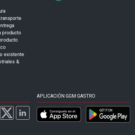
ura
transporte
entrega
n producto
producto
ico
o existente
striales &
APLICACIÓN GGM GASTRO