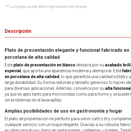
** La imagen puede diferir ligeramente del original.
Descripción
Plato de presentación elegante y funcional fabricado en
porcelana de alta calidad
Este
plato de presentación en blanco
destaca por su
acabado brill
especial
, que aporta una apariencia moderna y atemporal. Está
fabr
en porcelana de alta calidad
, lo que garantiza una calidad sólida y 
larga durabilidad. Su forma redonda y tamaño generoso lo hacen ide
para diversas aplicaciones. Además, convence por su
alta funciona
ya que es apto tanto para microondas como para horno y se puede 
sin problemas en el lavavajillas.
Amplias posibilidades de uso en gastronomía y hogar
El plato de presentación es perfecto para servir café o té y complem
cualquier servicio con un toque elegante. Gracias a su robusta fabri
es ideal para el uso diario en restaurantes, cafeterías u hoteles. Tamb