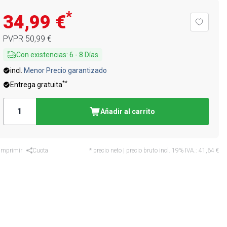
*
34,99 €
PVPR
50,99 €
Con existencias
:
6
-
8
Días
incl.
Menor Precio garantizado
**
Entrega gratuita
Añadir al carrito
Imprimir
Cuota
* precio neto | precio bruto incl. 19% IVA.:
41,64 €