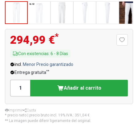
*
294,99 €
Con existencias
:
6
-
8
Días
incl.
Menor Precio garantizado
**
Entrega gratuita
Añadir al carrito
Imprimir
Cuota
* precio neto | precio bruto incl. 19% IVA.:
351,04 €
** La imagen puede diferir ligeramente del original.