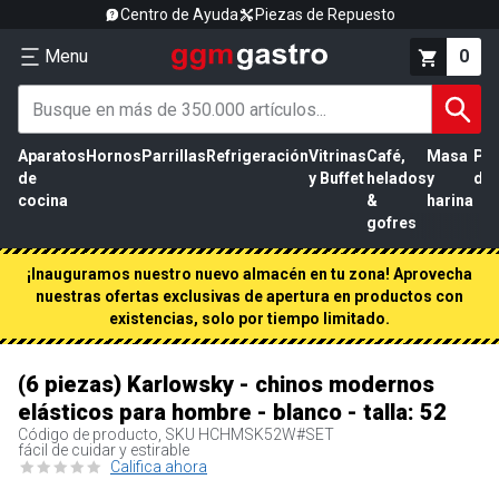
Centro de Ayuda
Piezas de Repuesto
Menu
0
Aparatos
Hornos
Parrillas
Refrigeración
Vitrinas
Café,
Masa
Pr
de
y Buffet
helados
y
de 
cocina
&
harina
gofres
¡Inauguramos nuestro nuevo almacén en tu zona! Aprovecha
nuestras ofertas exclusivas de apertura en productos con
existencias, solo por tiempo limitado.
(6 piezas) Karlowsky - chinos modernos
elásticos para hombre - blanco - talla: 52
Código de producto, SKU
HCHMSK52W#SET
fácil de cuidar y estirable
Califica ahora