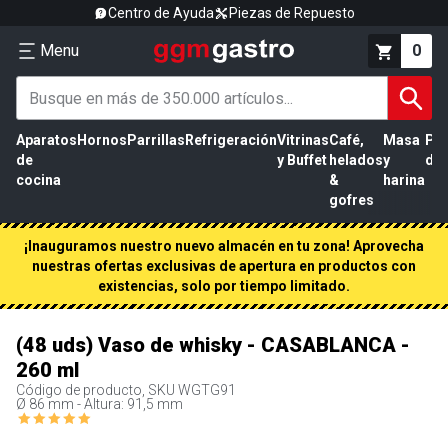
Centro de Ayuda
Piezas de Repuesto
Menu
0
Aparatos
Hornos
Parrillas
Refrigeración
Vitrinas
Café,
Masa
Pr
de
y Buffet
helados
y
de 
cocina
&
harina
gofres
¡Inauguramos nuestro nuevo almacén en tu zona! Aprovecha
nuestras ofertas exclusivas de apertura en productos con
existencias, solo por tiempo limitado.
(48 uds) Vaso de whisky - CASABLANCA -
260 ml
Código de producto, SKU
WGTG91
Ø 86 mm - Altura: 91,5 mm